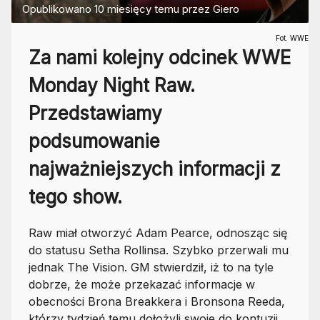
Opublikowano
10 miesięcy temu
przez
Giero
Fot. WWE
Za nami kolejny odcinek WWE
Monday Night Raw.
Przedstawiamy
podsumowanie
najważniejszych informacji z
tego show.
Raw miał otworzyć Adam Pearce, odnosząc się
do statusu Setha Rollinsa. Szybko przerwali mu
jednak The Vision. GM stwierdził, iż to na tyle
dobrze, że może przekazać informacje w
obecności Brona Breakkera i Bronsona Reeda,
którzy tydzień temu dołożyli swoje do kontuzji