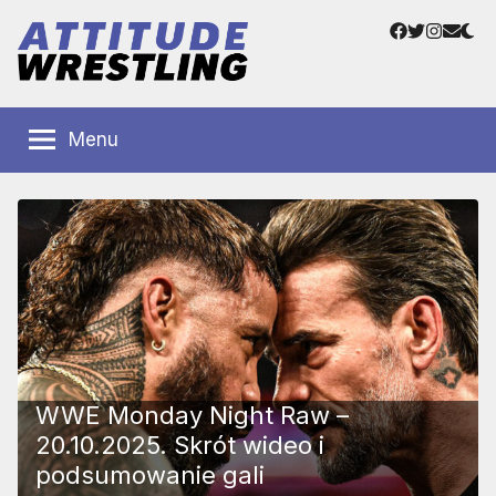
Przejdź
Facebook
Twitter
Instag
Adre
do
e-
treści
mail
Polskie
Wrestling
Centrum
Menu
Wrestlingu
Polska
WWE Monday Night Raw –
20.10.2025. Skrót wideo i
podsumowanie gali