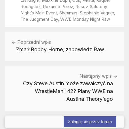
LA Knight
,
Maxxine Dupri
,
Otis
,
Penta
,
Raquel
Rodriguez
,
Roxanne Perez
,
Rusev
,
Saturday
Night’s Main Event
,
Sheamus
,
Stephanie Vaquer
,
The Judgment Day
,
WWE Monday Night Raw
Nawigacja
Poprzedni wpis
wpisu
Zmarł Bobby Horne, zapowiedź Raw
Następny wpis
Czy Steve Austin może zawalczyć na
WrestleManii 42? Plany WWE na
Austina Theory’ego
Zaloguj się przez forum