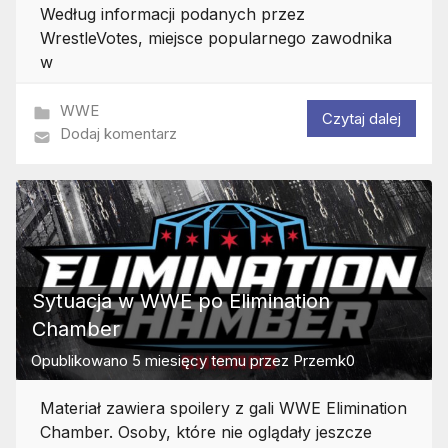
Według informacji podanych przez
WrestleVotes, miejsce popularnego zawodnika
w
WWE
Czytaj dalej
Dodaj komentarz
Sytuacja w WWE po Elimination
Chamber
Opublikowano
5 miesięcy temu
przez
Przemk0
Materiał zawiera spoilery z gali WWE Elimination
Chamber. Osoby, które nie oglądały jeszcze