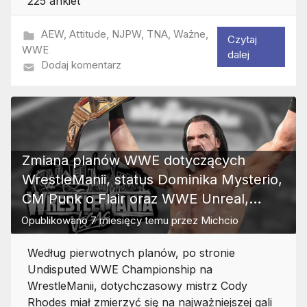
225 ankiet
AEW
,
Attitude
,
NJPW
,
TNA
,
Ważne
,
Czytaj
WWE
dalej
Dodaj komentarz
Zmiana planów WWE dotyczących
WrestleManii, status Dominika Mysterio,
CM Punk o Flair oraz WWE Unreal,
Konnan o niedocenionych w WWE,
Opublikowano
7 miesięcy temu
przez
Michcio
Rodriguez niszczy tytuł mistrzowski, line
Według pierwotnych planów, po stronie
up NXT, debiut mistrza TNA na
Undisputed WWE Championship na
najbliższym RAW?
WrestleManii, dotychczasowy mistrz Cody
Rhodes miał zmierzyć się na najważniejszej gali