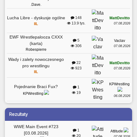
.Dave.
Lucha Libre - dyskusje ogólne
148
MattDevitto
13.9 tys.
07.08.2026
IIL
EWF Wrestlepalooza CXXX
5
Vaclav
(karta)
306
07.08.2026
Robespierre
Wady i zalety nowoczesnego
22
MattDevitto
pro wrestlingu
923
07.08.2026
IIL
KPWrestling
Pojednanie Braci Fux?
1
19
KPWrestling
06.08.2026
Rezultaty
WWE Main Event #723
1
Attitude
[03.08.2026]
20
07.08.2026