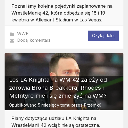
Poznaliśmy kolejne pojedynki zaplanowane na
WrestleManię 42, która odbędzie się 18 i 19
kwietnia w Allegiant Stadium w Las Vegas.
WWE
Czytaj dalej
Dodaj komentarz
Los LA Knighta na WM 42 zależy od
zdrowia Brona Breakkera, Rhodes i
McIntyre mieli się zmierzyć na WM?
Opublikowano
5 miesięcy temu
przez
Przemk0
Plany dotyczące udziału LA Knighta na
WrestleManii 42 wciąż nie są ostateczne.