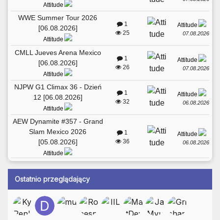
Attitude
WWE Summer Tour 2026
1
Attitude
[06.08.2026]
25
07.08.2026
Attitude
CMLL Jueves Arena Mexico
1
Attitude
[06.08.2026]
26
07.08.2026
Attitude
NJPW G1 Climax 36 - Dzień
1
Attitude
12 [06.08.2026]
32
06.08.2026
Attitude
AEW Dynamite #357 - Grand
Slam Mexico 2026
1
Attitude
[05.08.2026]
36
06.08.2026
Attitude
Ostatnio przeglądający