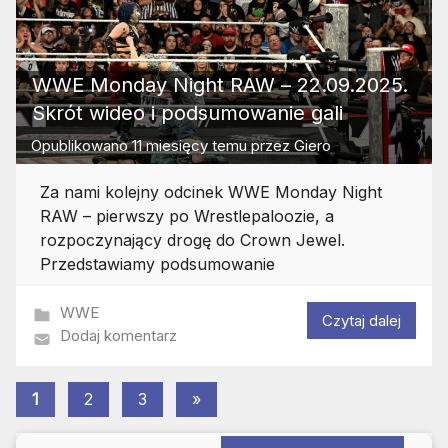
WWE Monday Night RAW – 22.09.2025.
Skrót wideo i podsumowanie gali
Opublikowano
11 miesięcy temu
przez
Giero
Za nami kolejny odcinek WWE Monday Night
RAW – pierwszy po Wrestlepaloozie, a
rozpoczynający drogę do Crown Jewel.
Przedstawiamy podsumowanie
WWE
Czytaj dalej
Dodaj komentarz
Stronicowanie
Następne
1
2
3
»
wpisy
wpisów