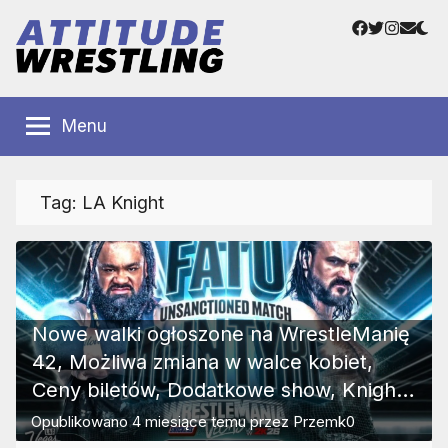
Przejdź
Facebook
Twitter
Instag
Adre
do
e-
treści
mail
Polskie
Wrestling
Centrum
Menu
Wrestlingu
Polska
Tag:
LA Knight
Nowe walki ogłoszone na WrestleManię
42, Możliwa zmiana w walce kobiet,
Ceny biletów, Dodatkowe show, Knight
z urazem
Opublikowano
4 miesiące temu
przez
Przemk0