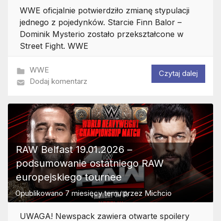
WWE oficjalnie potwierdziło zmianę stypulacji
jednego z pojedynków. Starcie Finn Balor –
Dominik Mysterio zostało przekształcone w
Street Fight. WWE
WWE
Czytaj dalej
Dodaj komentarz
RAW Belfast 19.01.2026 –
podsumowanie ostatniego RAW
europejskiego tournee
Opublikowano
7 miesięcy temu
przez
Michcio
UWAGA! Newspack zawiera otwarte spoilery