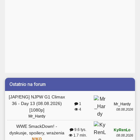
Ostatnio na forum
[JAP/ENG] NJPW G1 Climax
36 - Day 13 (08.08.2026)
1
Mr_Hardy
4
08.08.2026
[1080p]
Mr_Hardy
WWE SmackDown! -
9.6 tys.
KyRenLo
dyskusje, spoilery, wrażenia
1.7 mln.
08.08.2026
N!KO