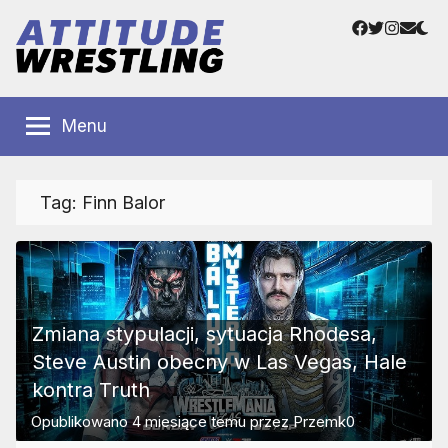
Przejdź
Facebook
Twitter
Instag
Adre
do
e-
treści
mail
Polskie
Wrestling
Centrum
Menu
Wrestlingu
Polska
Tag:
Finn Balor
Zmiana stypulacji, sytuacja Rhodesa,
Steve Austin obecny w Las Vegas, Hale
kontra Truth
Opublikowano
4 miesiące temu
przez
Przemk0