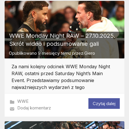
WWE Monday Night RAW – 27.10.2025.
Skrót wideo i podsumowanie gali
Opublikowano
9 miesięcy temu
przez
Giero
Za nami kolejny odcinek WWE Monday Night
RAW, ostatni przed Saturday Night’s Main
Event. Przedstawiamy podsumowanie
najważniejszych wydarzeń z tego
WWE
Czytaj dalej
Dodaj komentarz