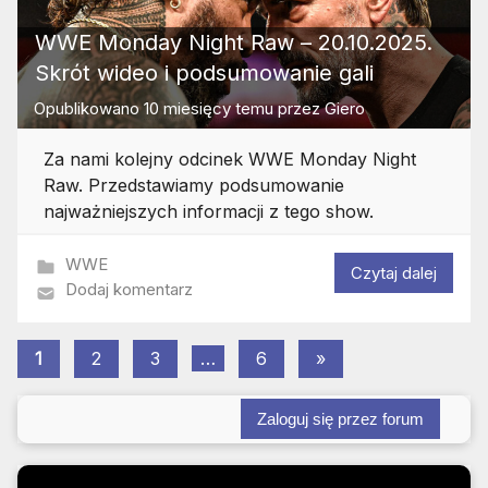
WWE Monday Night Raw – 20.10.2025.
Skrót wideo i podsumowanie gali
Opublikowano
10 miesięcy temu
przez
Giero
Za nami kolejny odcinek WWE Monday Night
Raw. Przedstawiamy podsumowanie
najważniejszych informacji z tego show.
WWE
Czytaj dalej
Dodaj komentarz
Stronicowanie
Następne
1
2
3
…
6
»
wpisy
wpisów
Zaloguj się przez forum