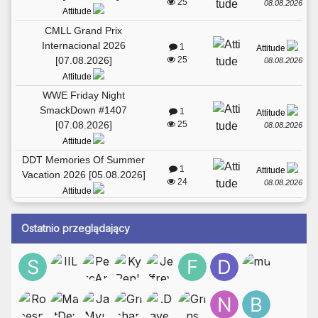
25
08.08.2026
Attitude
CMLL Grand Prix
Internacional 2026
1
Attitude
[07.08.2026]
25
08.08.2026
Attitude
WWE Friday Night
SmackDown #1407
1
Attitude
[07.08.2026]
25
08.08.2026
Attitude
DDT Memories Of Summer
1
Attitude
Vacation 2026 [05.08.2026]
24
08.08.2026
Attitude
Ostatnio przeglądający