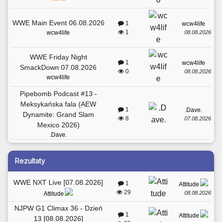
WWE Main Event 06.08.2026
1
wcw4life
1
08.08.2026
wcw4life
WWE Friday Night
1
wcw4life
SmackDown 07.08.2026
0
08.08.2026
wcw4life
Pipebomb Podcast #13 -
Meksykańska fala (AEW
1
.Dave.
Dynamite: Grand Slam
8
07.08.2026
Mexico 2026)
.Dave.
Rezultaty
WWE NXT Live [07.08.2026]
1
Attitude
29
08.08.2026
Attitude
NJPW G1 Climax 36 - Dzień
1
Attitude
13 [08.08.2026]