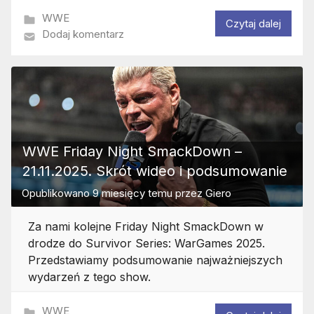
WWE
Czytaj dalej
Dodaj komentarz
WWE Friday Night SmackDown –
21.11.2025. Skrót wideo i podsumowanie
Opublikowano
9 miesięcy temu
przez
Giero
Za nami kolejne Friday Night SmackDown w
drodze do Survivor Series: WarGames 2025.
Przedstawiamy podsumowanie najważniejszych
wydarzeń z tego show.
WWE