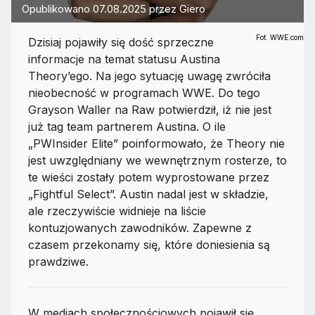
Opublikowano
07.08.2025
przez
Giero
Fot. WWE.com
Dzisiaj pojawiły się dość sprzeczne
informacje na temat statusu Austina
Theory’ego. Na jego sytuację uwagę zwróciła
nieobecność w programach WWE. Do tego
Grayson Waller na Raw potwierdził, iż nie jest
już tag team partnerem Austina. O ile
„PWInsider Elite” poinformowało, że Theory nie
jest uwzględniany we wewnętrznym rosterze, to
te wieści zostały potem wyprostowane przez
„Fightful Select”. Austin nadal jest w składzie,
ale rzeczywiście widnieje na liście
kontuzjowanych zawodników. Zapewne z
czasem przekonamy się, które doniesienia są
prawdziwe.
W mediach społecznościowych pojawił się