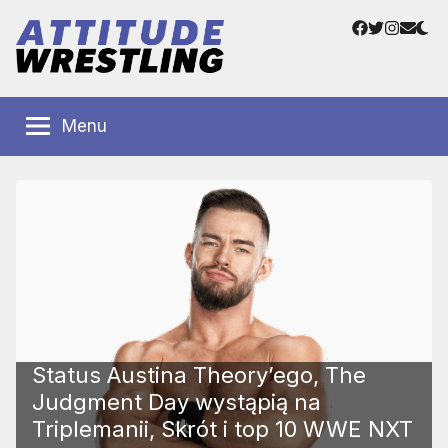
Przejdź
Facebook
Twitter
Instag
Adre
do
e-
treści
mail
Polskie
Wrestling
Centrum
Menu
Wrestlingu
Polska
Status Austina Theory’ego, The
Judgment Day wystąpią na
Triplemanii, Skrót i top 10 WWE NXT