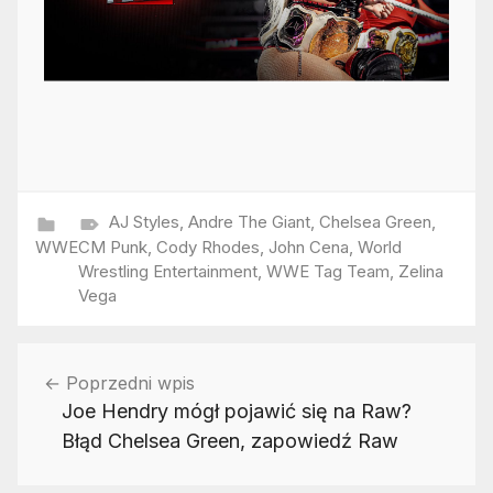
AJ Styles
,
Andre The Giant
,
Chelsea Green
,
WWE
CM Punk
,
Cody Rhodes
,
John Cena
,
World
Wrestling Entertainment
,
WWE Tag Team
,
Zelina
Vega
Nawigacja
Poprzedni wpis
wpisu
Joe Hendry mógł pojawić się na Raw?
Błąd Chelsea Green, zapowiedź Raw