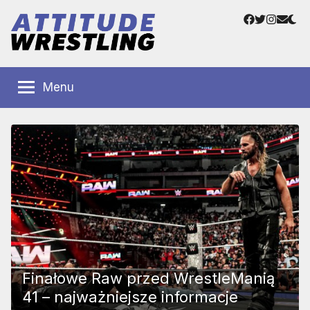
Przejdź
Facebook
Twitter
Instag
Adre
do
e-
treści
mail
Polskie
Wrestling
Centrum
Menu
Wrestlingu
Polska
Finałowe Raw przed WrestleManią
41 – najważniejsze informacje