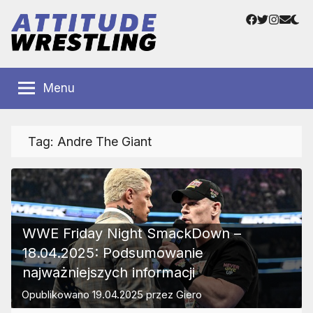
Przejdź
Facebook
Twitter
Instag
Adre
do
e-
treści
mail
Polskie
Wrestling
Centrum
Menu
Wrestlingu
Polska
Tag:
Andre The Giant
WWE Friday Night SmackDown –
18.04.2025: Podsumowanie
najważniejszych informacji
Opublikowano
19.04.2025
przez
Giero