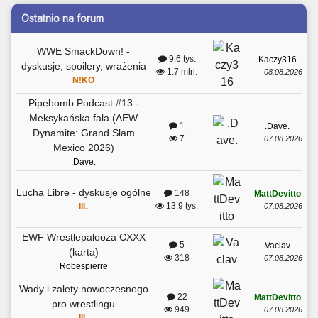
Ostatnio na forum
WWE SmackDown! -
9.6 tys.
Kaczy316
dyskusje, spoilery, wrażenia
1.7 mln.
08.08.2026
N!KO
Pipebomb Podcast #13 -
Meksykańska fala (AEW
1
.Dave.
Dynamite: Grand Slam
7
07.08.2026
Mexico 2026)
.Dave.
Lucha Libre - dyskusje ogólne
148
MattDevitto
13.9 tys.
07.08.2026
IIL
EWF Wrestlepalooza CXXX
5
Vaclav
(karta)
318
07.08.2026
Robespierre
Wady i zalety nowoczesnego
22
MattDevitto
pro wrestlingu
949
07.08.2026