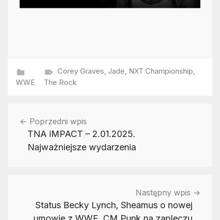
Corey Graves
,
Jade
,
NXT Championship
,
WWE
The Rock
Nawigacja
Poprzedni wpis
wpisu
TNA iMPACT – 2.01.2025.
Najważniejsze wydarzenia
Następny wpis
Status Becky Lynch, Sheamus o nowej
umowie z WWE, CM Punk na zapleczu