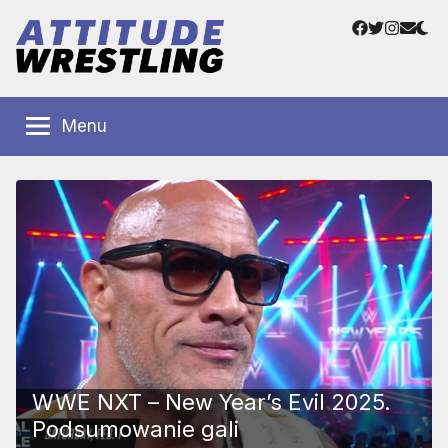
Przejdź
Facebook
Twitter
Instag
Adre
do
e-
treści
mail
Polskie
Wrestling
Centrum
Menu
Wrestlingu
Polska
WWE NXT – New Year’s Evil 2025.
Podsumowanie gali