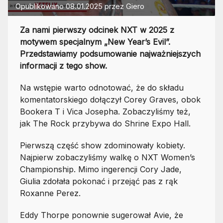
Opublikowano
08.01.2025
przez
Giero
Za nami pierwszy odcinek NXT w 2025 z
motywem specjalnym „New Year’s Evil”.
Przedstawiamy podsumowanie najważniejszych
informacji z tego show.
Na wstępie warto odnotować, że do składu
komentatorskiego dołączył Corey Graves, obok
Bookera T i Vica Josepha. Zobaczyliśmy też,
jak The Rock przybywa do Shrine Expo Hall.
Pierwszą część show zdominowały kobiety.
Najpierw zobaczyliśmy walkę o NXT Women’s
Championship. Mimo ingerencji Cory Jade,
Giulia zdołała pokonać i przejąć pas z rąk
Roxanne Perez.
Eddy Thorpe ponownie sugerował Avie, że