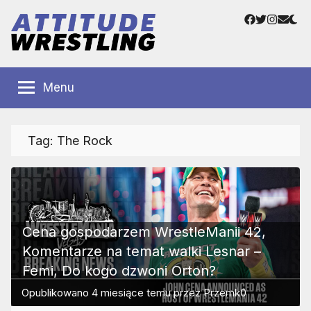
Przejdź
Facebook
Twitter
Instag
Adre
do
e-
treści
mail
Polskie
Wrestling
Centrum
Menu
Wrestlingu
Polska
Tag:
The Rock
Cena gospodarzem WrestleManii 42,
Komentarze na temat walki Lesnar –
Femi, Do kogo dzwoni Orton?
Opublikowano
4 miesiące temu
przez
Przemk0