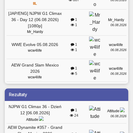
807
06.08.2026
IIL
[JAP/ENG] NJPW G1 Climax
36 - Day 12 (06.08.2026)
1
Mr_Hardy
1
06.08.2026
[1080p]
Mr_Hardy
WWE Evolve 05.08.2026
1
wcw4life
1
06.08.2026
wcw4life
AEW Grand Slam Mexico
1
wcw4life
2026
5
06.08.2026
wcw4life
Rezultaty
NJPW G1 Climax 36 - Dzień
1
Attitude
12 [06.08.2026]
24
06.08.2026
Attitude
AEW Dynamite #357 - Grand