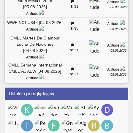
Slam Mexico 2026
1
Attitude
[05.08.2026]
31
06.08.2026
Attitude
WWE NXT #849 [04.08.2026]
1
Attitude
35
06.08.2026
Attitude
CMLL Martes De Glamour
Lucha De Naciones
1
Attitude
[04.08.2026]
31
05.08.2026
Attitude
CMLL Semana Internacional
1
Attitude
CMLL vs. AEW [04.08.2026]
37
05.08.2026
Attitude
Ostatnio przeglądający