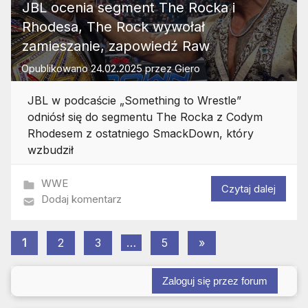
JBL ocenia segment The Rocka i
Rhodesa, The Rock wywołał
zamieszanie, zapowiedź Raw
Opublikowano
24.02.2025
przez
Giero
JBL w podcaście „Something to Wrestle”
odniósł się do segmentu The Rocka z Codym
Rhodesem z ostatniego SmackDown, który
wzbudził
WWE
Czytaj dalej
Dodaj komentarz
Stronicowanie
Następne
1
2
3
…
5
»
wpisy
wpisów
Zaloguj się przez forum