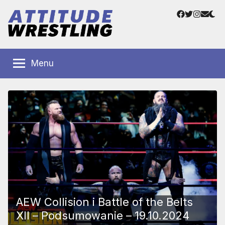
Przejdź
Facebook
Twitter
Instag
Adre
do
e-
treści
mail
Polskie
Wrestling
Centrum
Menu
Wrestlingu
Polska
AEW Collision i Battle of the Belts
XII – Podsumowanie – 19.10.2024