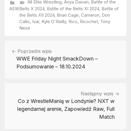
All Elite Wrestling
,
Ariya Daivari
,
Battle of the
AEW
Belts X 2024
,
Battle of the Belts XI 2024
,
Battle of
the Belts XII 2024
,
Brian Cage
,
Cameron
,
Don
Callis
,
Ivar
,
Kyle O'Reilly
,
Rico
,
Ricochet
,
Tony
Nese
Nawigacja
Poprzedni wpis
wpisu
WWE Friday Night SmackDown –
Podsumowanie – 18.10.2024
Następny wpis
Co z WrestleManią w Londynie? NXT w
legendarnej arenie, Zapowiedź Raw, Full
Match