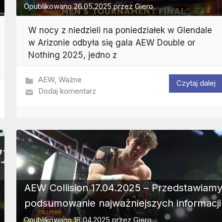
Opublikowano
26.05.2025
przez
Giero
W nocy z niedzieli na poniedziałek w Glendale
w Arizonie odbyła się gala AEW Double or
Nothing 2025, jedno z
AEW
,
Ważne
Czytaj dalej
Dodaj komentarz
AEW Collision 17.04.2025 – Przedstawiam
podsumowanie najważniejszych informacji
Opublikowano
18.04.2025
przez
Giero