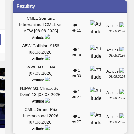
Rezultaty
CMLL Semana
Internacional CMLL vs.
1
Attitude
AEW [08.08.2026]
11
09.08.2026
Attitude
AEW Collision #156
1
Attitude
[08.08.2026]
10
09.08.2026
Attitude
WWE NXT Live
1
Attitude
[07.08.2026]
33
08.08.2026
Attitude
NJPW G1 Climax 36 -
1
Attitude
Dzień 13 [08.08.2026]
27
08.08.2026
Attitude
CMLL Grand Prix
Internacional 2026
1
Attitude
[07.08.2026]
27
08.08.2026
Attitude