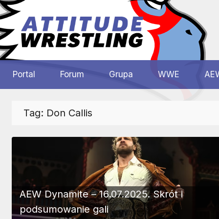
Przejdź
do
treści
Polskie
Wrestling
Centrum
Portal
Forum
Grupa
WWE
AE
Wrestlingu
Polska
Tag:
Don Callis
AEW Dynamite – 16.07.2025. Skrót i
podsumowanie gali