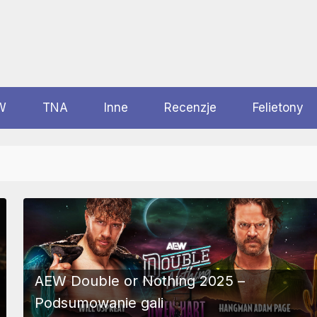
W
TNA
Inne
Recenzje
Felietony
AEW Double or Nothing 2025 –
Podsumowanie gali