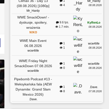
Climax 36 - Day 13
1
Mr_Hardy
4
08.08.2026
(08.08.2026) [1080p]
Mr_Hardy
WWE SmackDown! -
dyskusje, spoilery,
9.6 tys.
KyRenLo
1.7 mln.
08.08.2026
wrażenia
N!KO
WWE Main Event
1
wcw4life
06.08.2026
1
08.08.2026
wcw4life
WWE Friday Night
1
wcw4life
SmackDown 07.08.2026
0
08.08.2026
wcw4life
Pipebomb Podcast #13 -
Meksykańska fala (AEW
1
.Dave.
Dynamite: Grand Slam
8
07.08.2026
Mexico 2026)
.Dave.