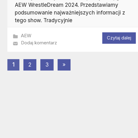
AEW WrestleDream 2024. Przedstawiamy
podsumowanie najważniejszych informacji z
tego show. Tradycyjnie
AEW
Czytaj dalej
Dodaj komentarz
Stronicowanie
Następne
1
2
3
»
wpisy
wpisów