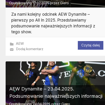
Opublikowano
17.07.2025
przez
Giero
Za nami kolejny odcinek AEW Dynamite –
pierwszy po All In 2025. Przedstawiamy
podsumowanie najważniejszych informacji z
tego show.
AEW
Czytaj dalej
Dodaj komentarz
AEW Dynamite – 23.04.2025.
Podsumowanie najważniejszych informacji
Opublikowano
24.04.2025
przez
Giero