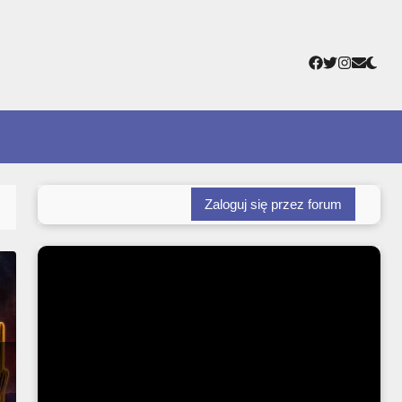
Facebook
Twitter
Instagr
Adres
e-
mail
Zaloguj się przez forum