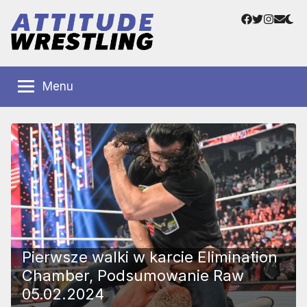
Przejdź
Facebook
Twitter
Instag
Adre
do
e-
treści
mail
Polskie
Wrestling
Centrum
Menu
Wrestlingu
Polska
Pierwsze walki w karcie Elimination
Chamber, Podsumowanie Raw
05.02.2024