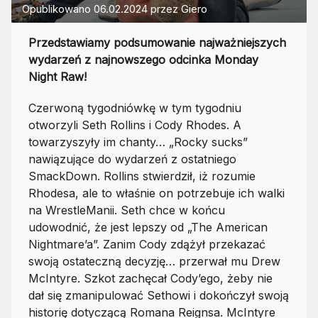
Opublikowano
06.02.2024
przez
Giero
Przedstawiamy podsumowanie najważniejszych
wydarzeń z najnowszego odcinka Monday
Night Raw!
Czerwoną tygodniówkę w tym tygodniu
otworzyli Seth Rollins i Cody Rhodes. A
towarzyszyły im chanty… „Rocky sucks”
nawiązujące do wydarzeń z ostatniego
SmackDown. Rollins stwierdził, iż rozumie
Rhodesa, ale to właśnie on potrzebuje ich walki
na WrestleManii. Seth chce w końcu
udowodnić, że jest lepszy od „The American
Nightmare’a”. Zanim Cody zdążył przekazać
swoją ostateczną decyzję… przerwał mu Drew
McIntyre. Szkot zachęcał Cody’ego, żeby nie
dał się zmanipulować Sethowi i dokończył swoją
historię dotyczącą Romana Reignsa. McIntyre