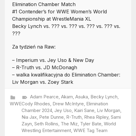
Elimination Chamber Match
#1 Contender’s for WWE Women’s World
Championship at WrestleMania XL
Becky Lynch vs. ??? vs. ??? vs. ??? vs. ??? vs.
???
Za tydzień na Raw:
– Imperium vs. Jey Uso & New Day
– R-Truth vs. JD McDonagh
– walka kwalifikacyjna do Elimination Chamber:
Liv Morgan vs. Zoey Stark
Adam Pearce
,
Akam
,
Asuka
,
Becky Lynch
,
WWE
Cody Rhodes
,
Drew McIntyre
,
Elimination
Chamber 2024
,
Jey Uso
,
Kairi Sane
,
Liv Morgan
,
Nia Jax
,
Pete Dunne
,
R-Truth
,
Rhea Ripley
,
Sami
Zayn
,
Seth Rollins
,
The Miz
,
Tyler Bate
,
World
Wrestling Entertainment
,
WWE Tag Team