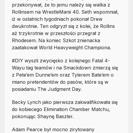
przekonywał, że to jemu należy się walka z
Rollinsem na WrestleManii 40. Seth wspomniał,
iż w ostatnich tygodniach pokonał Drew
dwukrotnie. Ten odgryzł się z kolei, że Rollins
aż trzykrotnie w przeszłości przegrał z
Rhodesem. Na koniec Szkot znienacka
zaatakował World Heavyweight Championa.
#DIY wyszli zwycięsko z kolejnego Fatal 4-
Wayu tag teamów i na Smackdown zmierzą się
z Pete’em Dunne’em oraz Tylerem Bate’em o
miano pretendentów do pasów, które są w
posiadaniu The Judgment Day.
Becky Lynch jako pierwsza zakwalifikowała się
do kobiecego Elimination Chamber Matchu,
pokonując Shaynę Baszler.
Adam Pearce był mocno zirytowany