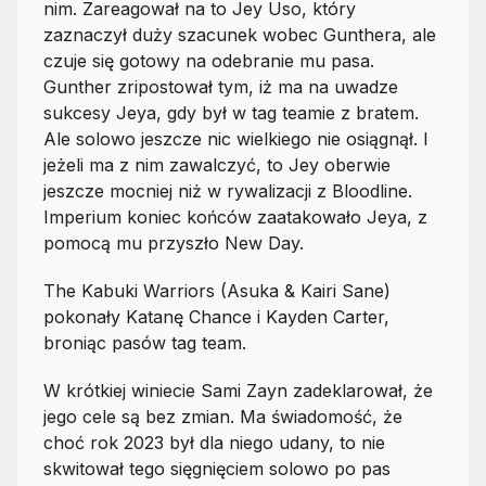
nim. Zareagował na to Jey Uso, który
zaznaczył duży szacunek wobec Gunthera, ale
czuje się gotowy na odebranie mu pasa.
Gunther zripostował tym, iż ma na uwadze
sukcesy Jeya, gdy był w tag teamie z bratem.
Ale solowo jeszcze nic wielkiego nie osiągnął. I
jeżeli ma z nim zawalczyć, to Jey oberwie
jeszcze mocniej niż w rywalizacji z Bloodline.
Imperium koniec końców zaatakowało Jeya, z
pomocą mu przyszło New Day.
The Kabuki Warriors (Asuka & Kairi Sane)
pokonały Katanę Chance i Kayden Carter,
broniąc pasów tag team.
W krótkiej winiecie Sami Zayn zadeklarował, że
jego cele są bez zmian. Ma świadomość, że
choć rok 2023 był dla niego udany, to nie
skwitował tego sięgnięciem solowo po pas