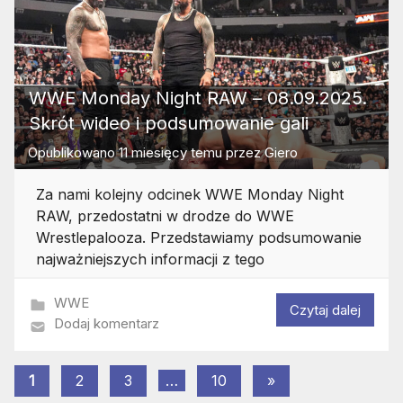
WWE Monday Night RAW – 08.09.2025.
Skrót wideo i podsumowanie gali
Opublikowano
11 miesięcy temu
przez
Giero
Za nami kolejny odcinek WWE Monday Night
RAW, przedostatni w drodze do WWE
Wrestlepalooza. Przedstawiamy podsumowanie
najważniejszych informacji z tego
WWE
Czytaj dalej
Dodaj komentarz
Stronicowanie
Następne
1
2
3
…
10
»
wpisy