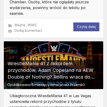
Chamber. Osoby, które nie oglądały jeszcze
wydarzenia, powinny wrócić do tekstu po
seansie.
Ważne
,
WWE
Czytaj dalej
Dodaj komentarz
WrestleMania 41 z rekordem
przychodów, Adam Copeland na AEW
Double or Nothing? Rollins wraca do
treningów
Opublikowano
6 miesięcy temu
przez
Przemk0
Ubiegłoroczna WrestleMania 41 w Las Vegas
ustanowiła rekord przychodów z tytułu