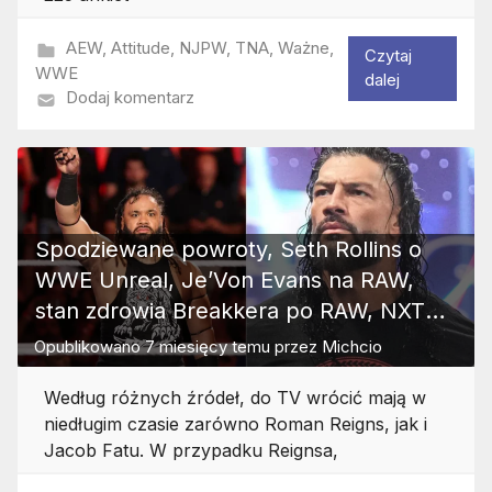
AEW
,
Attitude
,
NJPW
,
TNA
,
Ważne
,
Czytaj
WWE
dalej
Dodaj komentarz
Spodziewane powroty, Seth Rollins o
WWE Unreal, Je’Von Evans na RAW,
stan zdrowia Breakkera po RAW, NXT
New Year’s Evil 2026, Wywiady, ESPN
Opublikowano
7 miesięcy temu
przez
Michcio
Awards
Według różnych źródeł, do TV wrócić mają w
niedługim czasie zarówno Roman Reigns, jak i
Jacob Fatu. W przypadku Reignsa,