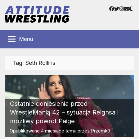
Przejdź
Facebook
Twitter
Instag
Adre
do
e-
treści
mail
Polskie
Wrestling
Centrum
Menu
Wrestlingu
Polska
Tag:
Seth Rollins
Ostatnie doniesienia przed
WrestleManią 42 – sytuacja Reignsa i
możliwy powrót Paige
Opublikowano
4 miesiące temu
przez
Przemk0