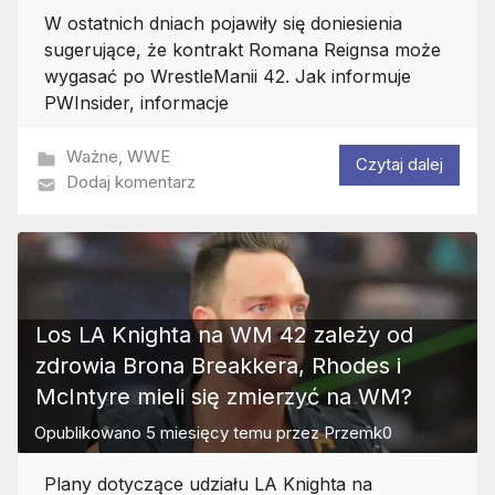
W ostatnich dniach pojawiły się doniesienia
sugerujące, że kontrakt Romana Reignsa może
wygasać po WrestleManii 42. Jak informuje
PWInsider, informacje
Ważne
,
WWE
Czytaj dalej
Dodaj komentarz
Los LA Knighta na WM 42 zależy od
zdrowia Brona Breakkera, Rhodes i
McIntyre mieli się zmierzyć na WM?
Opublikowano
5 miesięcy temu
przez
Przemk0
Plany dotyczące udziału LA Knighta na