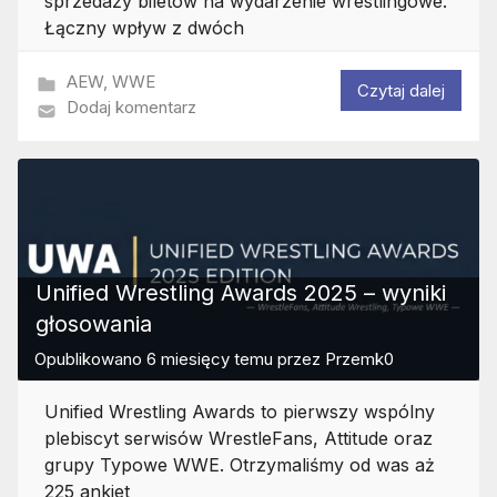
sprzedaży biletów na wydarzenie wrestlingowe.
Łączny wpływ z dwóch
AEW
,
WWE
Czytaj dalej
Dodaj komentarz
Unified Wrestling Awards 2025 – wyniki
głosowania
Opublikowano
6 miesięcy temu
przez
Przemk0
Unified Wrestling Awards to pierwszy wspólny
plebiscyt serwisów WrestleFans, Attitude oraz
grupy Typowe WWE. Otrzymaliśmy od was aż
225 ankiet