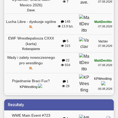
7
07.08.2026
Mexico 2026)
.Dave.
Lucha Libre - dyskusje ogólne
148
MattDevitto
13.9 tys.
07.08.2026
IIL
EWF Wrestlepalooza CXXX
5
Vaclav
(karta)
315
07.08.2026
Robespierre
Wady i zalety nowoczesnego
22
MattDevitto
pro wrestlingu
934
07.08.2026
IIL
KPWrestling
Pojednanie Braci Fux?
1
28
KPWrestling
06.08.2026
Rezultaty
WWE Main Event #723