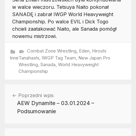
w walce wieczoru. Tetsuya Naito pokonał
SANADĘ i zabrał IWGP World Heavyweight
Championship. Po walce EVIL i Dick Togo
chcieli zaatakować Naito, ale Sanada pomógł
nowemu mistrzowi.
Combat Zone Wrestling
,
Eden
,
Hiroshi
Inne
Tanahashi
,
IWGP Tag Team
,
New Japan Pro
Wrestling
,
Sanada
,
World Heavyweight
Championship
Nawigacja
Poprzedni wpis
wpisu
AEW Dynamite – 03.01.2024 –
Podsumowanie