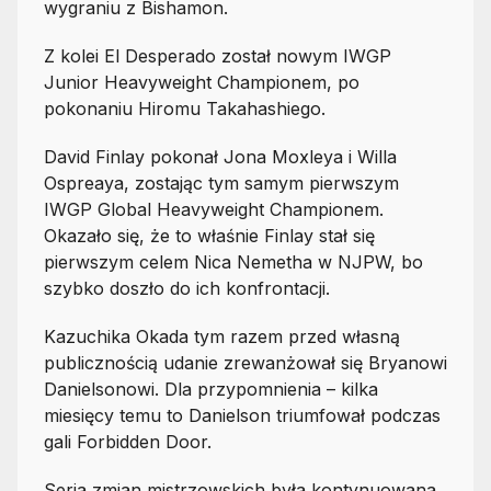
wygraniu z Bishamon.
Z kolei El Desperado został nowym IWGP
Junior Heavyweight Championem, po
pokonaniu Hiromu Takahashiego.
David Finlay pokonał Jona Moxleya i Willa
Ospreaya, zostając tym samym pierwszym
IWGP Global Heavyweight Championem.
Okazało się, że to właśnie Finlay stał się
pierwszym celem Nica Nemetha w NJPW, bo
szybko doszło do ich konfrontacji.
Kazuchika Okada tym razem przed własną
publicznością udanie zrewanżował się Bryanowi
Danielsonowi. Dla przypomnienia – kilka
miesięcy temu to Danielson triumfował podczas
gali Forbidden Door.
Seria zmian mistrzowskich była kontynuowana