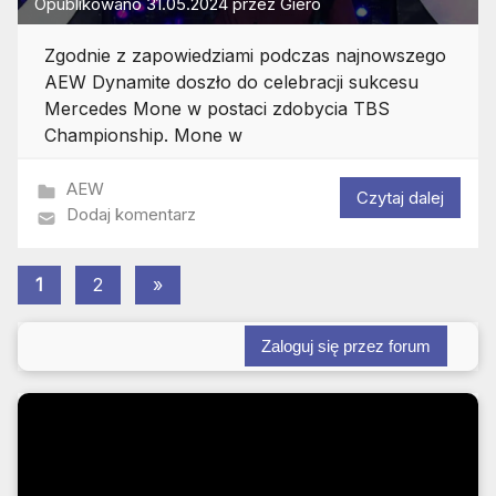
Opublikowano
31.05.2024
przez
Giero
Zgodnie z zapowiedziami podczas najnowszego
AEW Dynamite doszło do celebracji sukcesu
Mercedes Mone w postaci zdobycia TBS
Championship. Mone w
AEW
Czytaj dalej
Dodaj komentarz
Stronicowanie
Następne
1
2
»
wpisy
wpisów
Zaloguj się przez forum