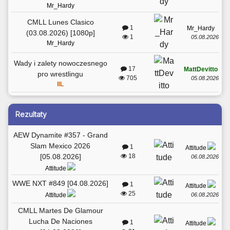
Mr_Hardy
CMLL Lunes Clasico
1
Mr_Hardy
(03.08.2026) [1080p]
1
05.08.2026
Mr_Hardy
Wady i zalety nowoczesnego
17
MattDevitto
pro wrestlingu
705
05.08.2026
IIL
Rezultaty
AEW Dynamite #357 - Grand
Slam Mexico 2026
1
Attitude
[05.08.2026]
18
06.08.2026
Attitude
WWE NXT #849 [04.08.2026]
1
Attitude
25
06.08.2026
Attitude
CMLL Martes De Glamour
Lucha De Naciones
1
Attitude