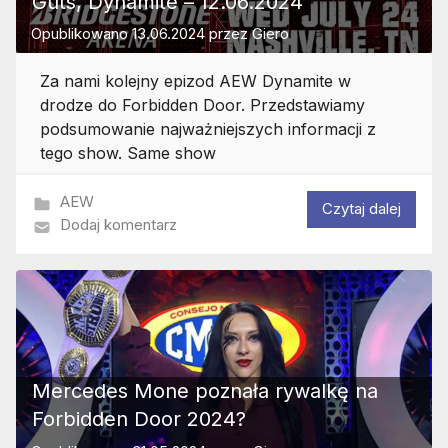
Guts, Dynamite – 12.06.2024
Opublikowano
13.06.2024
przez
Giero
Za nami kolejny epizod AEW Dynamite w
drodze do Forbidden Door. Przedstawiamy
podsumowanie najważniejszych informacji z
tego show. Same show
AEW
Czytaj dalej
Dodaj komentarz
Mercedes Mone poznała rywalkę na
Forbidden Door 2024?