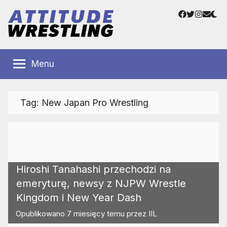
Przejdź
Facebook
Twitter
Instag
Adre
do
e-
treści
mail
Polskie
Wrestling
Centrum
Menu
Wrestlingu
Polska
Tag:
New Japan Pro Wrestling
Hiroshi Tanahashi przechodzi na
emeryturę, newsy z NJPW Wrestle
Kingdom i New Year Dash
Opublikowano
7 miesięcy temu
przez
IIL