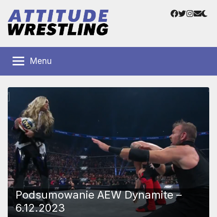
Przejdź
Facebook
Twitter
Instag
Adre
do
e-
treści
mail
Polskie
Wrestling
Centrum
Menu
Wrestlingu
Polska
Podsumowanie AEW Dynamite –
6.12.2023