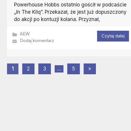
Powerhouse Hobbs ostatnio gościł w podcaście
„In The Kliq”. Przekazał, że jest już dopuszczony
do akcji po kontuzji kolana. Przyznał,
AEW
Czytaj dalej
Dodaj komentarz
Stronicowanie
Następne
1
2
3
…
5
»
wpisy
wpisów