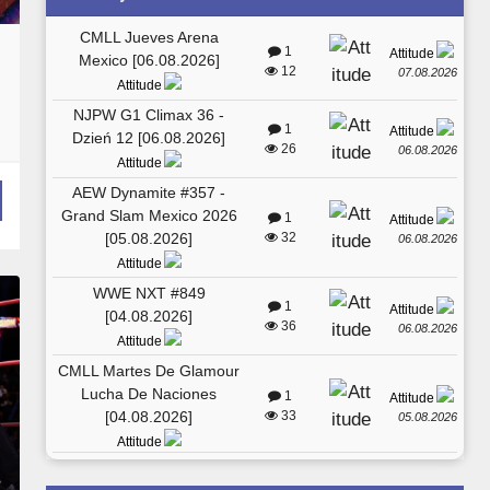
CMLL Jueves Arena
1
Attitude
Mexico [06.08.2026]
12
07.08.2026
Attitude
NJPW G1 Climax 36 -
1
Attitude
Dzień 12 [06.08.2026]
26
06.08.2026
Attitude
AEW Dynamite #357 -
Grand Slam Mexico 2026
1
Attitude
[05.08.2026]
32
06.08.2026
Attitude
WWE NXT #849
1
Attitude
[04.08.2026]
36
06.08.2026
Attitude
CMLL Martes De Glamour
Lucha De Naciones
1
Attitude
[04.08.2026]
33
05.08.2026
Attitude