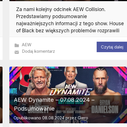
Za nami kolejny odcinek AEW Collision.
Przedstawiamy podsumowanie
najważniejszych informacji z tego show. House
of Black bez większych problemów rozprawili
AEW
Czytaj dalej
Dodaj komentarz
AEW Dynamite – 07.08.2024 –
Podsumowanie
Opublikowano
08.08.2024
przez
Giero