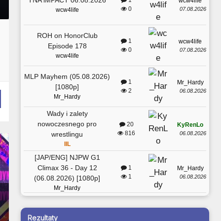
1
wcw4life
0
07.08.2026
wcw4life
ROH on HonorClub
1
wcw4life
Episode 178
0
07.08.2026
wcw4life
MLP Mayhem (05.08.2026)
1
Mr_Hardy
[1080p]
2
06.08.2026
Mr_Hardy
Wady i zalety
nowoczesnego pro
20
KyRenLo
816
06.08.2026
wrestlingu
IIL
[JAP/ENG] NJPW G1
Climax 36 - Day 12
1
Mr_Hardy
1
06.08.2026
(06.08.2026) [1080p]
Mr_Hardy
Rezultaty