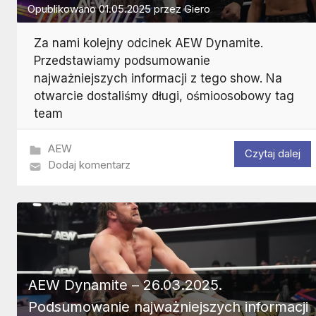
Opublikowano
01.05.2025
przez
Giero
Za nami kolejny odcinek AEW Dynamite.
Przedstawiamy podsumowanie
najważniejszych informacji z tego show. Na
otwarcie dostaliśmy długi, ośmioosobowy tag
team
AEW
Czytaj dalej
Dodaj komentarz
AEW Dynamite – 26.03.2025.
Podsumowanie najważniejszych informacji