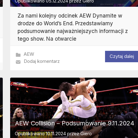
Opublikowano
05.12.2024
przez
Giero
Za nami kolejny odcinek AEW Dynamite w
drodze do World’s End. Przedstawiamy
podsumowanie najważniejszych informacji z
tego show. Na otwarcie
AEW
Czytaj dalej
Dodaj komentarz
AEW Collision – Podsumowanie 9.11.2024
Opublikowano
10.11.2024
przez
Giero