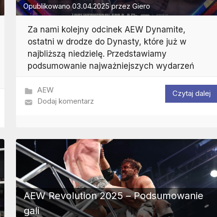
Opublikowano
03.04.2025
przez
Giero
Za nami kolejny odcinek AEW Dynamite,
ostatni w drodze do Dynasty, które już w
najbliższą niedzielę. Przedstawiamy
podsumowanie najważniejszych wydarzeń
AEW
Czytaj dalej
Dodaj komentarz
AEW Revolution 2025 – Podsumowanie
gali