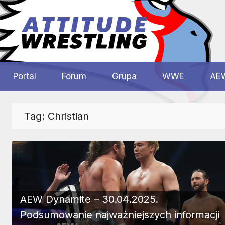
Przejdź
do
treści
Polskie
Wrestling
Centrum
Portal
Forum
Grupa
WWE
AE
Wrestlingu
Polska
Tag:
Christian
AEW Dynamite – 30.04.2025.
Podsumowanie najważniejszych informacji