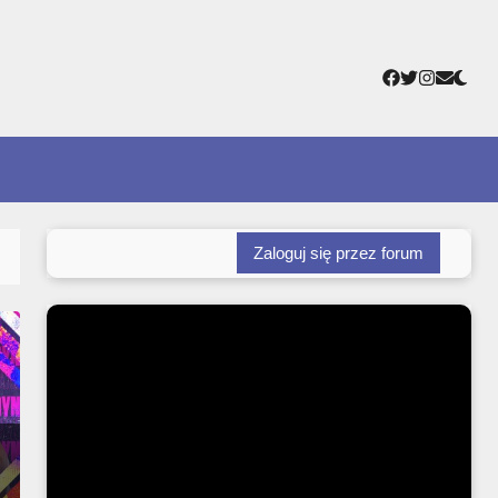
Facebook
Twitter
Instagr
Adres
e-
mail
Zaloguj się przez forum