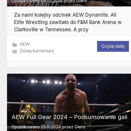
Opublikowano
09.01.2025
przez
Giero
Za nami kolejny odcinek AEW Dynamite. All
Elite Wrestling zawitało do F&M Bank Arena w
Clarksville w Tennessee. A przy
AEW
Czytaj dalej
Dodaj komentarz
AEW Full Gear 2024 – Podsumowanie gali
Opublikowano
25.11.2024
przez
Giero