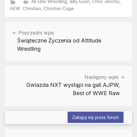
All Elite Wrestling
,
Billy Gunn
,
Chris Jericho
,
AEW
Christian
,
Christian Cage
Nawigacja
Poprzedni wpis
wpisu
Świąteczne Życzenia od Attitude
Wrestling
Następny wpis
Gwiazda NXT wystąpi na gali AJPW,
Best of WWE Raw
Zaloguj się przez forum