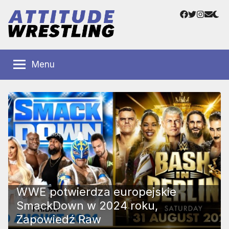
Przejdź
Facebook
Twitter
Instag
Adre
do
e-
treści
mail
Polskie
Wrestling
Centrum
Menu
Wrestlingu
Polska
WWE potwierdza europejskie
SmackDown w 2024 roku,
Zapowiedź Raw