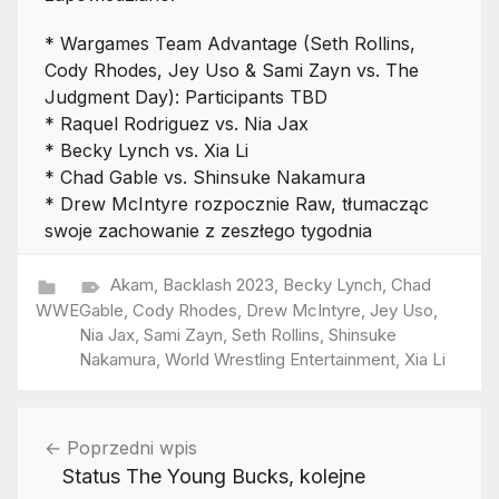
* Wargames Team Advantage (Seth Rollins,
Cody Rhodes, Jey Uso & Sami Zayn vs. The
Judgment Day): Participants TBD
* Raquel Rodriguez vs. Nia Jax
* Becky Lynch vs. Xia Li
* Chad Gable vs. Shinsuke Nakamura
* Drew McIntyre rozpocznie Raw, tłumacząc
swoje zachowanie z zeszłego tygodnia
Akam
,
Backlash 2023
,
Becky Lynch
,
Chad
WWE
Gable
,
Cody Rhodes
,
Drew McIntyre
,
Jey Uso
,
Nia Jax
,
Sami Zayn
,
Seth Rollins
,
Shinsuke
Nakamura
,
World Wrestling Entertainment
,
Xia Li
Nawigacja
Poprzedni wpis
wpisu
Status The Young Bucks, kolejne