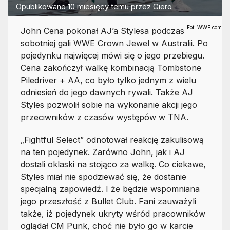
Opublikowano
10 miesięcy temu
przez
Giero
Fot. WWE.com
John Cena pokonał AJ’a Stylesa podczas
sobotniej gali WWE Crown Jewel w Australii. Po
pojedynku najwięcej mówi się o jego przebiegu.
Cena zakończył walkę kombinacją Tombstone
Piledriver + AA, co było tylko jednym z wielu
odniesień do jego dawnych rywali. Także AJ
Styles pozwolił sobie na wykonanie akcji jego
przeciwników z czasów występów w TNA.
„Fightful Select” odnotował reakcję zakulisową
na ten pojedynek. Zarówno John, jak i AJ
dostali oklaski na stojąco za walkę. Co ciekawe,
Styles miał nie spodziewać się, że dostanie
specjalną zapowiedź. I że będzie wspomniana
jego przeszłość z Bullet Club. Fani zauważyli
także, iż pojedynek ukryty wśród pracowników
oglądał CM Punk, choć nie było go w karcie