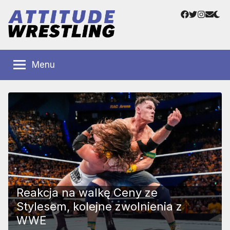
Przejdź
Facebook
Twitter
Instag
Adre
do
e-
treści
mail
Polskie
Wrestling
Centrum
Menu
Wrestlingu
Polska
Reakcja na walkę Ceny ze
Stylesem, kolejne zwolnienia z
WWE