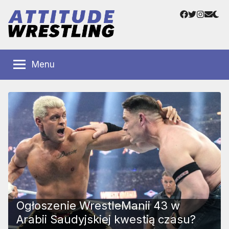
Przejdź
Facebook
Twitter
Instag
Adre
do
e-
treści
mail
Polskie
Wrestling
Centrum
Menu
Wrestlingu
Polska
Ogłoszenie WrestleManii 43 w
Arabii Saudyjskiej kwestią czasu?