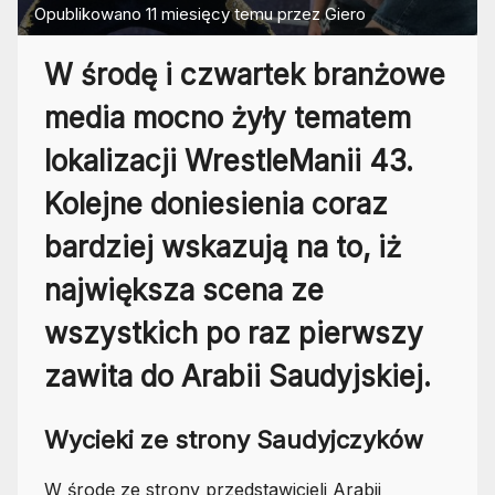
Opublikowano
11 miesięcy temu
przez
Giero
W środę i czwartek branżowe
media mocno żyły tematem
lokalizacji WrestleManii 43.
Kolejne doniesienia coraz
bardziej wskazują na to, iż
największa scena ze
wszystkich po raz pierwszy
zawita do Arabii Saudyjskiej.
Wycieki ze strony Saudyjczyków
W środę ze strony przedstawicieli Arabii