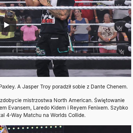
Paxley. A Jasper Troy poradził sobie z Dante Chenem.
i zdobycie mistrzostwa North American. Świętowanie
Vonem Evansem, Laredo Kidem i Reyem Fenixem. Szybko
atal 4-Way Matchu na Worlds Collide.