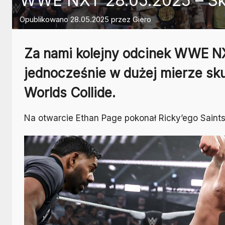
WWE NXT 28.05.2025 – Skr
Opublikowano
28.05.2025
przez
Giero
Za nami kolejny odcinek WWE NX
jednocześnie w dużej mierze sk
Worlds Collide.
Na otwarcie Ethan Page pokonał Ricky’ego Saints