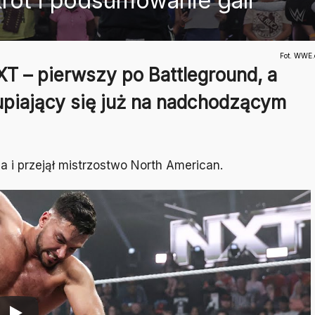
ót i podsumowanie gali
Fot. WWE
T – pierwszy po Battleground, a
upiający się już na nadchodzącym
a i przejął mistrzostwo North American.