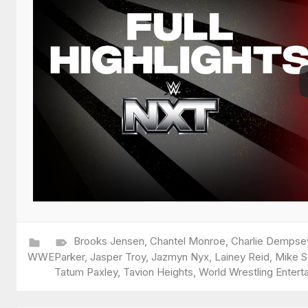
Brooks Jensen
,
Chantel Monroe
,
Charlie Dempse
WWE
Parker
,
Jasper Troy
,
Jazmyn Nyx
,
Lainey Reid
,
Mike S
Tatum Paxley
,
Tavion Heights
,
World Wrestling Entert