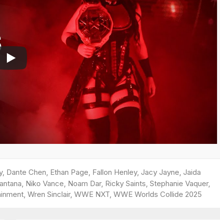
y
,
Dante Chen
,
Ethan Page
,
Fallon Henley
,
Jacy Jayne
,
Jaida
antana
,
Niko Vance
,
Noam Dar
,
Ricky Saints
,
Stephanie Vaquer
,
ainment
,
Wren Sinclair
,
WWE NXT
,
WWE Worlds Collide 2025