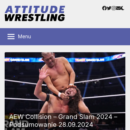
Przejdź
Facebook
Twitter
Instag
Adre
do
e-
treści
mail
Polskie
Wrestling
Centrum
Menu
Wrestlingu
Polska
AEW Collision – Grand Slam 2024 –
Podsumowanie 28.09.2024