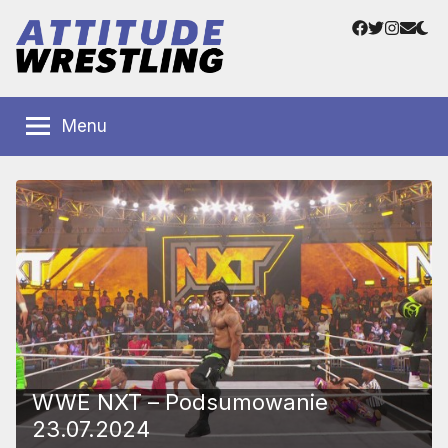
Przejdź
Facebook
Twitter
Instag
Adre
do
e-
treści
mail
Polskie
Wrestling
Centrum
Menu
Wrestlingu
Polska
WWE NXT – Podsumowanie
23.07.2024