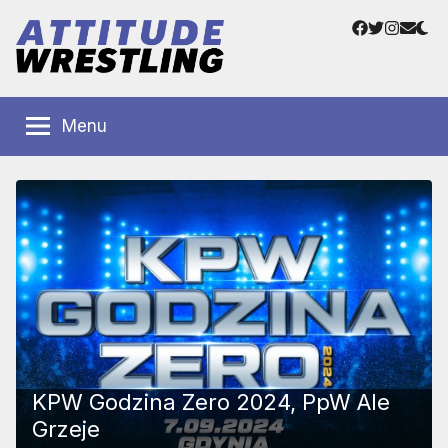
Przejdź
Facebook
Twitter
Instag
Adre
do
e-
treści
mail
Polskie
Wrestling
Centrum
Menu
Wrestlingu
Polska
KPW Godzina Zero 2024, PpW Ale
Grzeje