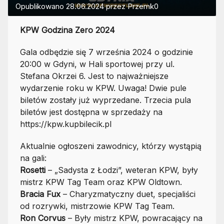
Opublikowano
28.06.2024
przez
Przemk0
KPW Godzina Zero 2024
Gala odbędzie się 7 września 2024 o godzinie
20:00 w Gdyni, w Hali sportowej przy ul.
Stefana Okrzei 6. Jest to najważniejsze
wydarzenie roku w KPW. Uwaga! Dwie pule
biletów zostały już wyprzedane. Trzecia pula
biletów jest dostępna w sprzedaży na
https://kpw.kupbilecik.pl
Aktualnie ogłoszeni zawodnicy, którzy wystąpią
na gali:
Rosetti
– „Sadysta z Łodzi”, weteran KPW, były
mistrz KPW Tag Team oraz KPW Oldtown.
Bracia Fux
– Charyzmatyczny duet, specjaliści
od rozrywki, mistrzowie KPW Tag Team.
Ron Corvus
– Były mistrz KPW, powracający na