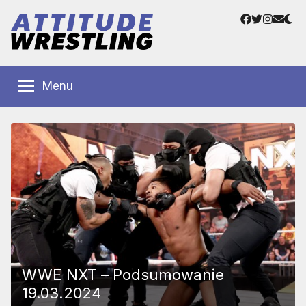
Przejdź
Facebook
Twitter
Instag
Adre
do
e-
treści
mail
Polskie
Wrestling
Centrum
Menu
Wrestlingu
Polska
WWE NXT – Podsumowanie
19.03.2024