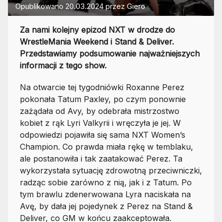
Opublikowano
20.03.2024
przez
Giero
Za nami kolejny epizod NXT w drodze do
WrestleMania Weekend i Stand & Deliver.
Przedstawiamy podsumowanie najważniejszych
informacji z tego show.
Na otwarcie tej tygodniówki Roxanne Perez
pokonała Tatum Paxley, po czym ponownie
zażądała od Avy, by odebrała mistrzostwo
kobiet z rąk Lyri Valkyrii i wręczyła je jej. W
odpowiedzi pojawiła się sama NXT Women’s
Champion. Co prawda miała rękę w temblaku,
ale postanowiła i tak zaatakować Perez. Ta
wykorzystała sytuację zdrowotną przeciwniczki,
radząc sobie zarówno z nią, jak i z Tatum. Po
tym brawlu zdenerwowana Lyra naciskała na
Avę, by dała jej pojedynek z Perez na Stand &
Deliver, co GM w końcu zaakceptowała.