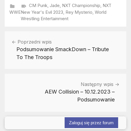
CM Punk
,
Jade
,
NXT Championship
,
NXT
WWE
New Year's Evil 2023
,
Rey Mysterio
,
World
Wrestling Entertainment
Nawigacja
Poprzedni wpis
wpisu
Podsumowanie SmackDown – Tribute
To The Troops
Następny wpis
AEW Collision – 10.12.2023 –
Podsumowanie
Zaloguj się przez forum