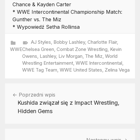
Chance & Kayden Carter
* WWE Intercontinental Championship Match:
Gunther vs. The Miz
* Wypowiedź Setha Rollinsa
AJ Styles
,
Bobby Lashley
,
Charlotte Flair
,
WWE
Chelsea Green
,
Combat Zone Wrestling
,
Kevin
Owens
,
Lashley
,
Liv Morgan
,
The Miz
,
World
Wrestling Entertainment
,
WWE Intercontinental
,
WWE Tag Team
,
WWE United States
,
Zelina Vega
Nawigacja
Poprzedni wpis
wpisu
Kushida związał się z Impact Wrestling,
Hidden Gems