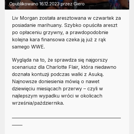
Opublikowano
16.12.2023
przez
Giero
Liv Morgan została aresztowana w czwartek za
posiadanie marihuany. Szybko opuściła areszt
po opłaceniu grzywny, a prawdopodobnie
kolejna kara finansowa czeka ją już z rąk
samego WWE.
Wygląda na to, że sprawdza się najgorszy
scenariusz dla Charlotte Flair, która niedawno
doznała kontuzji podczas walki z Asuką.
Najnowsze doniesienia mówią o nawet
dziewięciu miesiącach przerwy – czyli w
najlepszym wypadku wróci w okolicach
września/października.
____________________________________________________
_____