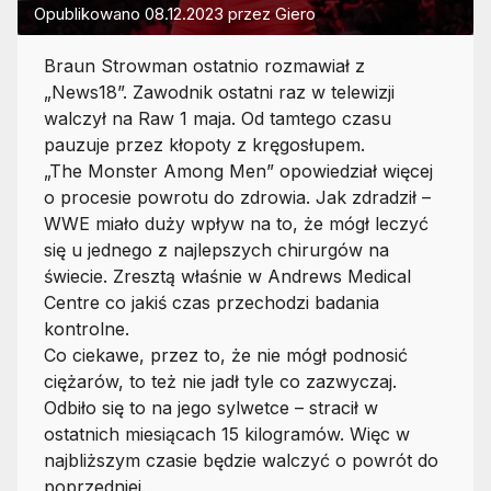
Opublikowano
08.12.2023
przez
Giero
Braun Strowman ostatnio rozmawiał z
„News18”. Zawodnik ostatni raz w telewizji
walczył na Raw 1 maja. Od tamtego czasu
pauzuje przez kłopoty z kręgosłupem.
„The Monster Among Men” opowiedział więcej
o procesie powrotu do zdrowia. Jak zdradził –
WWE miało duży wpływ na to, że mógł leczyć
się u jednego z najlepszych chirurgów na
świecie. Zresztą właśnie w Andrews Medical
Centre co jakiś czas przechodzi badania
kontrolne.
Co ciekawe, przez to, że nie mógł podnosić
ciężarów, to też nie jadł tyle co zazwyczaj.
Odbiło się to na jego sylwetce – stracił w
ostatnich miesiącach 15 kilogramów. Więc w
najbliższym czasie będzie walczyć o powrót do
poprzedniej.