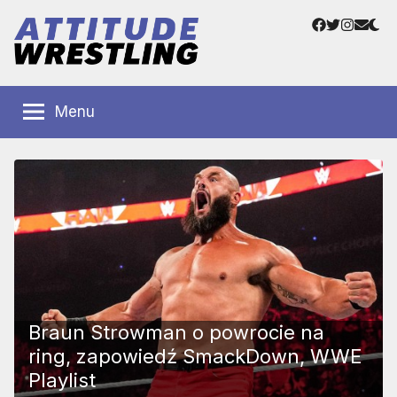
Przejdź
Facebook
Twitter
Instag
Adre
do
e-
treści
mail
Polskie
Wrestling
Centrum
Menu
Wrestlingu
Polska
Braun Strowman o powrocie na
ring, zapowiedź SmackDown, WWE
Playlist