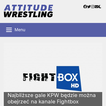
Przejdź
Facebook
Twitter
Instag
Adre
do
e-
treści
mail
Polskie
Wrestling
Centrum
Menu
Wrestlingu
Polska
Najbliższe gale KPW będzie można
obejrzeć na kanale Fightbox