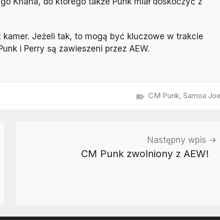
ego Khana, do którego także Punk miał doskoczyć z
 z kamer. Jeżeli tak, to mogą być kluczowe w trakcie
Punk i Perry są zawieszeni przez AEW.
CM Punk
,
Samoa Jo
Następny wpis
CM Punk zwolniony z AEW!