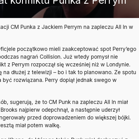
at konfliktu Punka z Perrym
ntacji CM Punka z Jackiem Perrym na zapleczu All In w
 Oficjele początkowo mieli zaakceptować spot Perry’ego
podczas nagrań Collision. Już wtedy pomysł nie
kt z Perrym rozpoczął się wcześniej niż w Londynie.
a dłużej z telewizji – bo i tak to planowano. Ze spotu
a być rozwiązana. Perry dopiął jednak swego w
ób, sugerują, że to CM Punk na zapleczu All In miał
 Brooks najpierw odepchnął, a następnie uderzył
ingerowały przed doprowadzeniem do większej bójki.
esztą miał potem walkę.