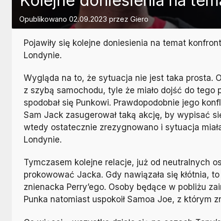
Kolejne doniesienia na tem
Opublikowano
02.09.2023
przez
Giero
Pojawiły się kolejne doniesienia na temat konfro
Londynie.
Wygląda na to, że sytuacja nie jest taka prosta.
z szybą samochodu, tyle że miało dojść do tego 
spodobał się Punkowi. Prawdopodobnie jego konfli
Sam Jack zasugerował taką akcję, by wypisać się n
wtedy ostatecznie zrezygnowano i sytuacja miał
Londynie.
Tymczasem kolejne relacje, już od neutralnych os
prokowować Jacka. Gdy nawiązała się kłótnia, to
znienacka Perry’ego. Osoby będące w pobliżu za
Punka natomiast uspokoił Samoa Joe, z którym zr