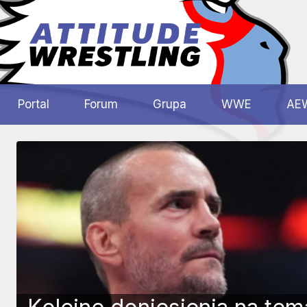
Przejdź
do
treści
Polskie
Wrestling
Centrum
Portal
Forum
Grupa
WWE
AE
Wrestlingu
Polska