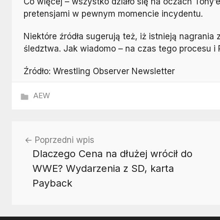
Co więcej – wszystko działo się na oczach Tony’
pretensjami w pewnym momencie incydentu.
Niektóre źródła sugerują też, iż istnieją nagrania
śledztwa. Jak wiadomo – na czas tego procesu i 
Źródło: Wrestling Observer Newsletter
AEW
Nawigacja
Poprzedni wpis
wpisu
Dlaczego Cena na dłużej wrócił do
WWE? Wydarzenia z SD, karta
Payback