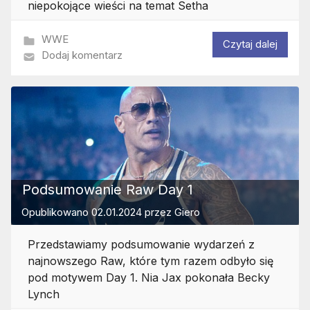
niepokojące wieści na temat Setha
WWE
Czytaj dalej
Dodaj komentarz
Podsumowanie Raw Day 1
Opublikowano
02.01.2024
przez
Giero
Przedstawiamy podsumowanie wydarzeń z
najnowszego Raw, które tym razem odbyło się
pod motywem Day 1. Nia Jax pokonała Becky
Lynch