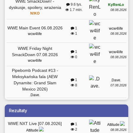
WWE SmackDown! -
9.6 tys.
KyRenLo
dyskusje, spoilery, wrażenia
1.7 mln.
08.08.2026
N!KO
WWE Main Event 06.08.2026
1
wcw4life
1
08.08.2026
wcw4life
WWE Friday Night
1
wcw4life
SmackDown 07.08.2026
0
08.08.2026
wcw4life
Pipebomb Podcast #13 -
Meksykańska fala (AEW
1
.Dave.
Dynamite: Grand Slam
8
07.08.2026
Mexico 2026)
.Dave.
Rezultaty
WWE NXT Live [07.08.2026]
1
Attitude
2
08.08.2026
Attitude