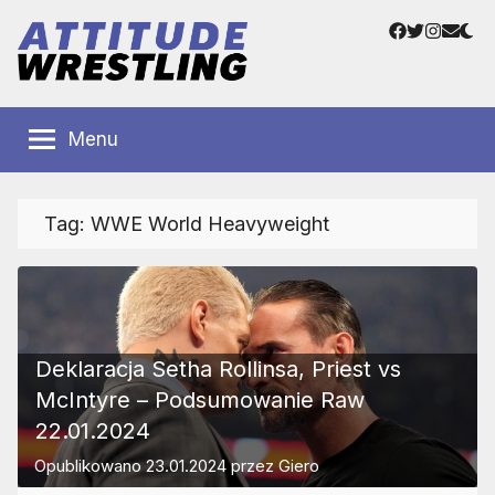
Przejdź
Facebook
Twitter
Instag
Adre
do
e-
treści
mail
Polskie
Wrestling
Centrum
Menu
Wrestlingu
Polska
Tag:
WWE World Heavyweight
Deklaracja Setha Rollinsa, Priest vs
McIntyre – Podsumowanie Raw
22.01.2024
Opublikowano
23.01.2024
przez
Giero