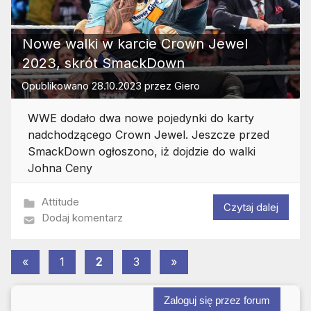
Nowe walki w karcie Crown Jewel
2023, skrót SmackDown
Opublikowano
28.10.2023
przez
Giero
WWE dodało dwa nowe pojedynki do karty
nadchodzącego Crown Jewel. Jeszcze przed
SmackDown ogłoszono, iż dojdzie do walki
Johna Ceny
Attitude
Czytaj dalej
Dodaj komentarz
Stronicowanie
Poprzednie
Następne
«
1
2
3
»
wpisy
wpisy
wpisów
Zaloguj się przez forum