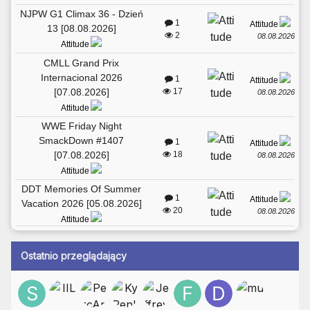
NJPW G1 Climax 36 - Dzień
1
Attitude
13 [08.08.2026]
2
08.08.2026
Attitude
CMLL Grand Prix
Internacional 2026
1
Attitude
[07.08.2026]
17
08.08.2026
Attitude
WWE Friday Night
SmackDown #1407
1
Attitude
[07.08.2026]
18
08.08.2026
Attitude
DDT Memories Of Summer
1
Attitude
Vacation 2026 [05.08.2026]
20
08.08.2026
Attitude
Ostatnio przeglądający