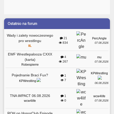
Ostatnio na forum
Wady i zalety nowoczesnego
21
PercAngle
pro wrestlingu
834
07.08.2026
IIL
EWF Wrestlepalooza CXXX
4
mu
(karta)
267
07.08.2026
Robespierre
KPWrestling
Pojednanie Braci Fux?
1
7
KPWrestling
06.08.2026
TNA iMPACT 06.08.2026
1
wcw4life
0
07.08.2026
wcw4life
ROH on HonorClub Episode