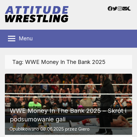
Przejdź
Facebook
Twitter
Instag
Adre
do
e-
treści
mail
Polskie
Wrestling
Centrum
Menu
Wrestlingu
Polska
Tag:
WWE Money In The Bank 2025
WWE Money In The Bank 2025 – Skrót i
podsumowanie gali
Opublikowano
08.06.2025
przez
Giero