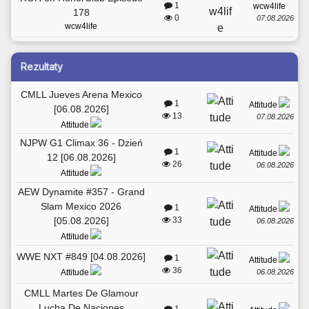
1
wcw4life
178
0
07.08.2026
wcw4life
Rezultaty
CMLL Jueves Arena Mexico
1
Attitude
[06.08.2026]
13
07.08.2026
Attitude
NJPW G1 Climax 36 - Dzień
1
Attitude
12 [06.08.2026]
26
06.08.2026
Attitude
AEW Dynamite #357 - Grand
Slam Mexico 2026
1
Attitude
[05.08.2026]
33
06.08.2026
Attitude
WWE NXT #849 [04.08.2026]
1
Attitude
36
06.08.2026
Attitude
CMLL Martes De Glamour
Lucha De Naciones
1