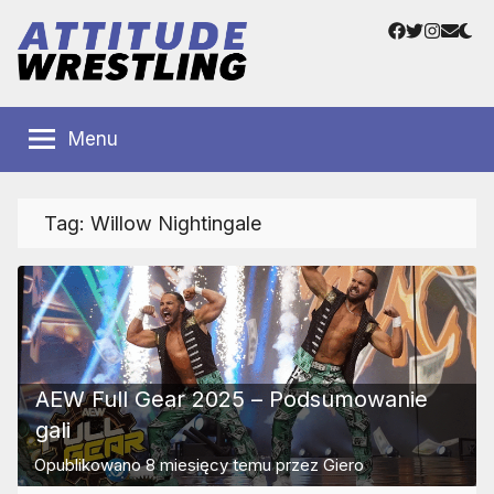
Przejdź
Facebook
Twitter
Instag
Adre
do
e-
treści
mail
Polskie
Wrestling
Centrum
Menu
Wrestlingu
Polska
Tag:
Willow Nightingale
AEW Full Gear 2025 – Podsumowanie
gali
Opublikowano
8 miesięcy temu
przez
Giero