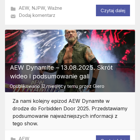
AEW
,
NJPW
,
Ważne
Czytaj dalej
Dodaj komentarz
AEW Dynamite – 13.08.2025. Skrót
wideo i podsumowanie gali
Opublikowano
12 miesięcy temu
przez
Giero
Za nami kolejny epizod AEW Dynamite w
drodze do Forbidden Door 2025. Przedstawiamy
podsumowanie najważniejszych informacji z
tego show.
AEW