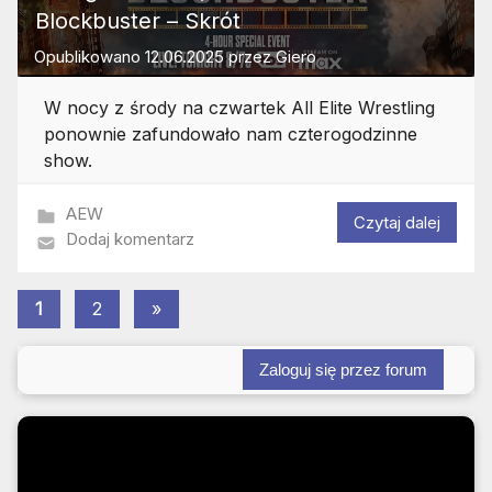
Blockbuster – Skrót
Opublikowano
12.06.2025
przez
Giero
W nocy z środy na czwartek All Elite Wrestling
ponownie zafundowało nam czterogodzinne
show.
AEW
Czytaj dalej
Dodaj komentarz
Stronicowanie
Następne
1
2
»
wpisy
wpisów
Zaloguj się przez forum