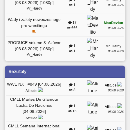
(03.08.2026) [1080p]
1
05.08.2026
Mr_Hardy
Wady i zalety nowoczesnego
17
MattDevitto
pro wrestlingu
666
05.08.2026
IIL
PRODUCE Volume 3: Azúcar
1
Mr_Hardy
(03.08.2026) [1080p]
1
05.08.2026
Mr_Hardy
Rezultaty
WWE NXT #849 [04.08.2026]
1
Attitude
8
06.08.2026
Attitude
CMLL Martes De Glamour
Lucha De Naciones
1
Attitude
[04.08.2026]
16
05.08.2026
Attitude
CMLL Semana Internacional
1