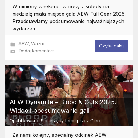
W miniony weekend, w nocy z soboty na
niedzielę miała miejsce gala AEW Full Gear 2025.
Przedstawiamy podsumowanie najważniejszych
wydarzeń
AEW
,
Ważne
Czytaj dalej
Dodaj komentarz
AEW Dynamite – Blood & Guts 2025.
Wideo i podsumowanie gali
Opublikowano
9 miesięcy temu
przez
Giero
Za nami kolejny, specjalny odcinek AEW