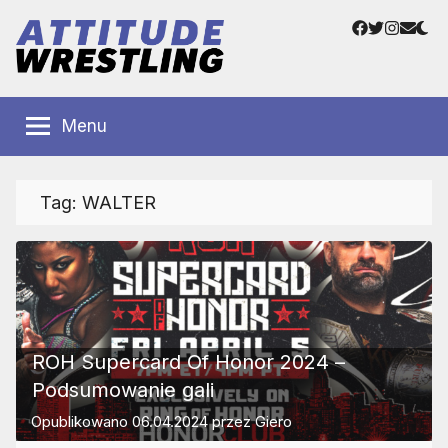
Przejdź
Facebook
Twitter
Instag
Adre
do
e-
treści
mail
Polskie
Wrestling
Centrum
Menu
Wrestlingu
Polska
Tag:
WALTER
ROH Supercard Of Honor 2024 –
Podsumowanie gali
Opublikowano
06.04.2024
przez
Giero