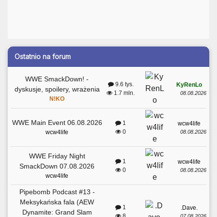
Ostatnio na forum
WWE SmackDown! -
9.6 tys.
KyRenLo
dyskusje, spoilery, wrażenia
1.7 mln.
08.08.2026
N!KO
WWE Main Event 06.08.2026
1
wcw4life
0
08.08.2026
wcw4life
WWE Friday Night
1
wcw4life
SmackDown 07.08.2026
0
08.08.2026
wcw4life
Pipebomb Podcast #13 -
Meksykańska fala (AEW
1
.Dave.
Dynamite: Grand Slam
8
07.08.2026