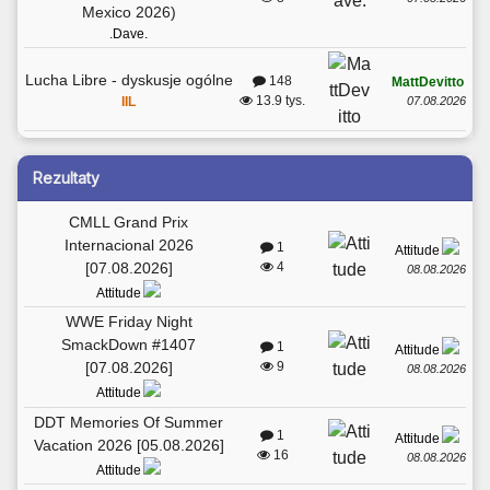
Mexico 2026)
.Dave.
Lucha Libre - dyskusje ogólne
148
MattDevitto
13.9 tys.
07.08.2026
IIL
Rezultaty
CMLL Grand Prix
Internacional 2026
1
Attitude
[07.08.2026]
4
08.08.2026
Attitude
WWE Friday Night
SmackDown #1407
1
Attitude
[07.08.2026]
9
08.08.2026
Attitude
DDT Memories Of Summer
1
Attitude
Vacation 2026 [05.08.2026]
16
08.08.2026
Attitude