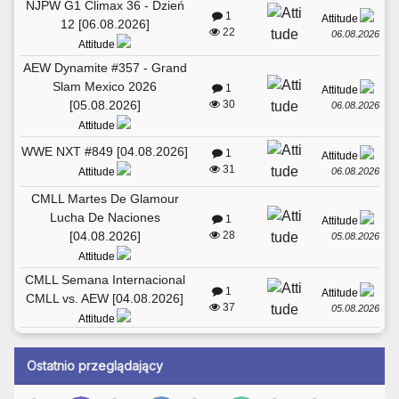
NJPW G1 Climax 36 - Dzień
1
Attitude
12 [06.08.2026]
22
06.08.2026
Attitude
AEW Dynamite #357 - Grand
Slam Mexico 2026
1
Attitude
[05.08.2026]
30
06.08.2026
Attitude
WWE NXT #849 [04.08.2026]
1
Attitude
31
06.08.2026
Attitude
CMLL Martes De Glamour
Lucha De Naciones
1
Attitude
[04.08.2026]
28
05.08.2026
Attitude
CMLL Semana Internacional
1
Attitude
CMLL vs. AEW [04.08.2026]
37
05.08.2026
Attitude
Ostatnio przeglądający