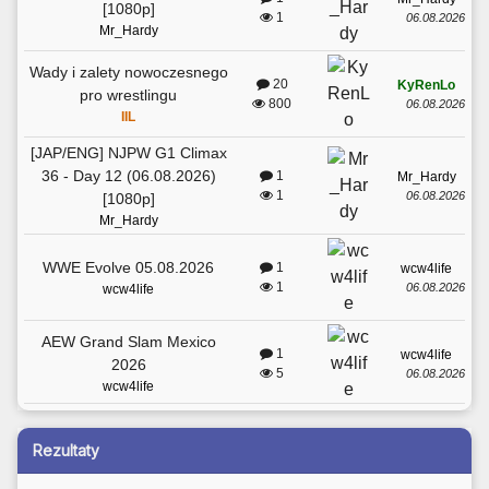
[1080p]
1
06.08.2026
Mr_Hardy
Wady i zalety nowoczesnego
20
KyRenLo
pro wrestlingu
800
06.08.2026
IIL
[JAP/ENG] NJPW G1 Climax
36 - Day 12 (06.08.2026)
1
Mr_Hardy
1
06.08.2026
[1080p]
Mr_Hardy
WWE Evolve 05.08.2026
1
wcw4life
1
06.08.2026
wcw4life
AEW Grand Slam Mexico
1
wcw4life
2026
5
06.08.2026
wcw4life
Rezultaty