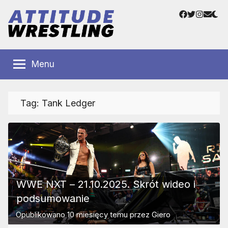
Przejdź
Facebook
Twitter
Instag
Adre
do
e-
treści
mail
Polskie
Wrestling
Centrum
Menu
Wrestlingu
Polska
Tag:
Tank Ledger
WWE NXT – 21.10.2025. Skrót wideo i
podsumowanie
Opublikowano
10 miesięcy temu
przez
Giero