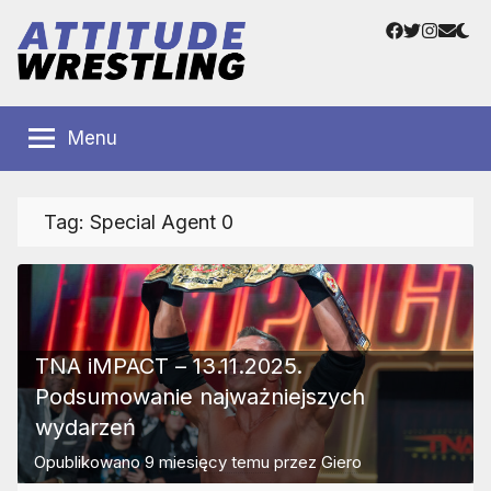
Przejdź
Facebook
Twitter
Instag
Adre
do
e-
treści
mail
Polskie
Wrestling
Centrum
Menu
Wrestlingu
Polska
Tag:
Special Agent 0
TNA iMPACT – 13.11.2025.
Podsumowanie najważniejszych
wydarzeń
Opublikowano
9 miesięcy temu
przez
Giero