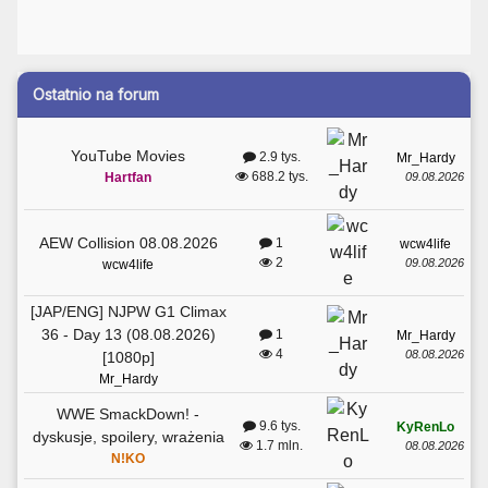
Ostatnio na forum
YouTube Movies
2.9 tys.
Mr_Hardy
688.2 tys.
09.08.2026
Hartfan
AEW Collision 08.08.2026
1
wcw4life
2
09.08.2026
wcw4life
[JAP/ENG] NJPW G1 Climax
36 - Day 13 (08.08.2026)
1
Mr_Hardy
4
08.08.2026
[1080p]
Mr_Hardy
WWE SmackDown! -
9.6 tys.
KyRenLo
dyskusje, spoilery, wrażenia
1.7 mln.
08.08.2026
N!KO