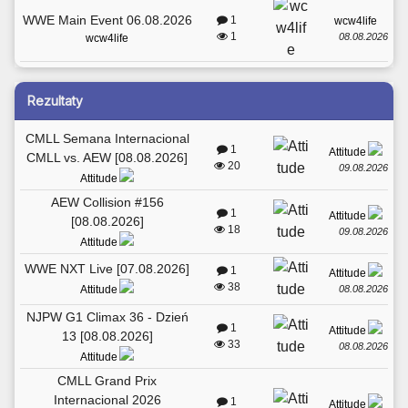
WWE Main Event 06.08.2026
1
wcw4life
1
08.08.2026
wcw4life
Rezultaty
CMLL Semana Internacional
1
Attitude
CMLL vs. AEW [08.08.2026]
20
09.08.2026
Attitude
AEW Collision #156
1
Attitude
[08.08.2026]
18
09.08.2026
Attitude
WWE NXT Live [07.08.2026]
1
Attitude
38
08.08.2026
Attitude
NJPW G1 Climax 36 - Dzień
1
Attitude
13 [08.08.2026]
33
08.08.2026
Attitude
CMLL Grand Prix
Internacional 2026
1
Attitude