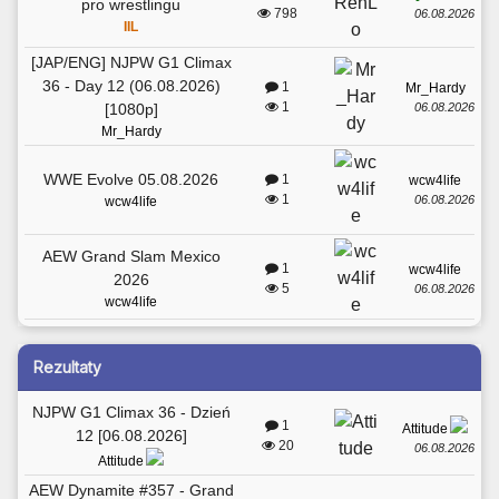
pro wrestlingu
798
06.08.2026
IIL
[JAP/ENG] NJPW G1 Climax
36 - Day 12 (06.08.2026)
1
Mr_Hardy
1
06.08.2026
[1080p]
Mr_Hardy
WWE Evolve 05.08.2026
1
wcw4life
1
06.08.2026
wcw4life
AEW Grand Slam Mexico
1
wcw4life
2026
5
06.08.2026
wcw4life
Rezultaty
NJPW G1 Climax 36 - Dzień
1
Attitude
12 [06.08.2026]
20
06.08.2026
Attitude
AEW Dynamite #357 - Grand