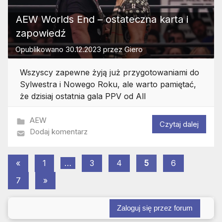
AEW Worlds End – ostateczna karta i
zapowiedź
Opublikowano
30.12.2023
przez
Giero
Wszyscy zapewne żyją już przygotowaniami do
Sylwestra i Nowego Roku, ale warto pamiętać,
że dzisiaj ostatnia gala PPV od All
AEW
Czytaj dalej
Dodaj komentarz
Stronicowanie
Poprzednie
«
1
…
3
4
5
6
wpisy
Następne
wpisów
7
»
wpisy
Zaloguj się przez forum