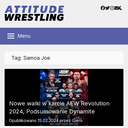
Przejdź
Facebook
Twitter
Instag
Adre
do
e-
treści
mail
Polskie
Wrestling
Centrum
Menu
Wrestlingu
Polska
Tag:
Samoa Joe
Nowe walki w karcie AEW Revolution
2024, Podsumowanie Dynamite
Opublikowano
15.02.2024
przez
Giero