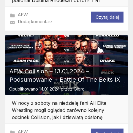
pokonał Dustina Rhodesa i obronił TNT
AEW
Czytaj dalej
Dodaj komentarz
AEW Collision – 13.01.2024 –
Podsumowanie + Battle Of The Belts IX
Opublikowano
14.01.2024
przez
Giero
W nocy z soboty na niedzielę fani All Elite
Wrestling mogli oglądać zarówno kolejny
odcinek Collision, jak i dziewiątą odsłonę
AEW