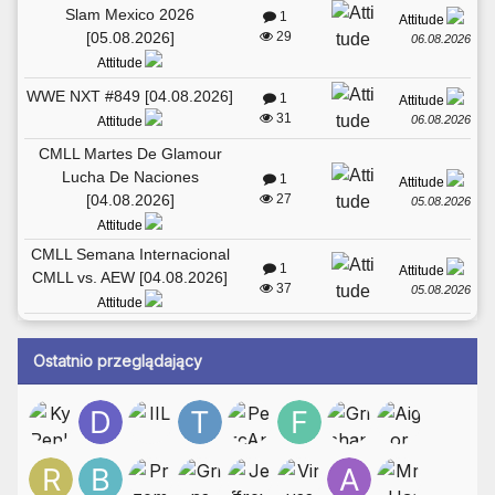
Slam Mexico 2026
1
Attitude
[05.08.2026]
29
06.08.2026
Attitude
WWE NXT #849 [04.08.2026]
1
Attitude
31
06.08.2026
Attitude
CMLL Martes De Glamour
Lucha De Naciones
1
Attitude
[04.08.2026]
27
05.08.2026
Attitude
CMLL Semana Internacional
1
Attitude
CMLL vs. AEW [04.08.2026]
37
05.08.2026
Attitude
Ostatnio przeglądający