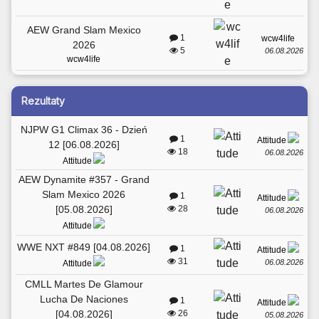
AEW Grand Slam Mexico
1
wcw4life
2026
5
06.08.2026
wcw4life
Rezultaty
NJPW G1 Climax 36 - Dzień
1
Attitude
12 [06.08.2026]
18
06.08.2026
Attitude
AEW Dynamite #357 - Grand
Slam Mexico 2026
1
Attitude
[05.08.2026]
28
06.08.2026
Attitude
WWE NXT #849 [04.08.2026]
1
Attitude
31
06.08.2026
Attitude
CMLL Martes De Glamour
Lucha De Naciones
1
Attitude
[04.08.2026]
26
05.08.2026