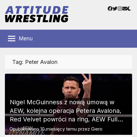
Przejdź
Facebook
Twitter
Instag
Adre
do
e-
treści
mail
Polskie
Wrestling
Centrum
Menu
Wrestlingu
Polska
Tag:
Peter Avalon
Nigel McGuinness z nową umową w
AEW, kolejna operacja Petera Avalona,
Red Velvet powróci na ring, AEW Full
Match
Opublikowano
10 miesięcy temu
przez
Giero