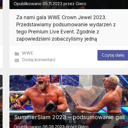
Opublikowano
05.11.2023
przez
Giero
Za nami gala WWE Crown Jewel 2023.
Przedstawiamy podsumowanie wydarzeń z
tego Premium Live Event. Zgodnie z
zapowiedziami zobaczyliśmy jedną
WWE
Czytaj dalej
Dodaj komentarz
SummerSlam 2023 – podsumowanie gali
Opublikowano
06.08.2023
przez
Giero