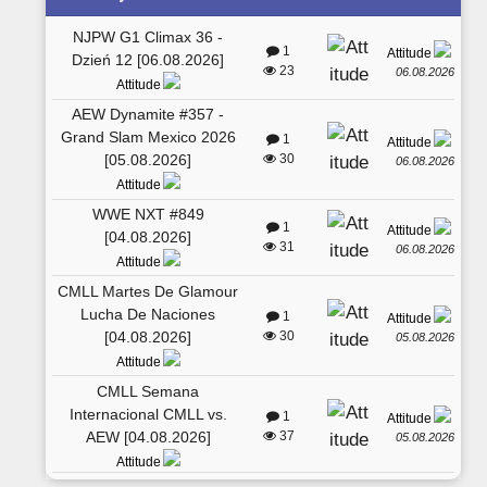
NJPW G1 Climax 36 -
1
Attitude
Dzień 12 [06.08.2026]
23
06.08.2026
Attitude
AEW Dynamite #357 -
Grand Slam Mexico 2026
1
Attitude
[05.08.2026]
30
06.08.2026
Attitude
WWE NXT #849
1
Attitude
[04.08.2026]
31
06.08.2026
Attitude
CMLL Martes De Glamour
Lucha De Naciones
1
Attitude
[04.08.2026]
30
05.08.2026
Attitude
CMLL Semana
Internacional CMLL vs.
1
Attitude
AEW [04.08.2026]
37
05.08.2026
Attitude