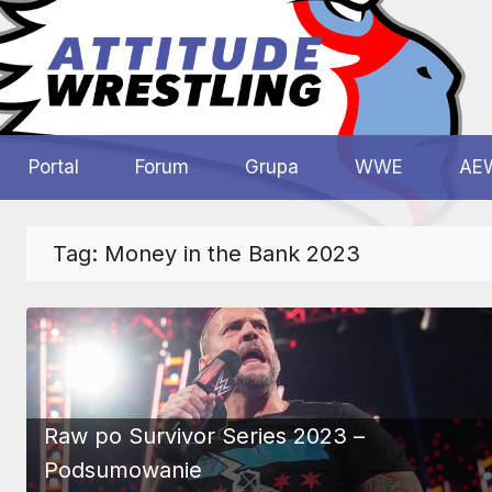
Przejdź
do
treści
Polskie
Wrestling
Centrum
Portal
Forum
Grupa
WWE
AE
Wrestlingu
Polska
Tag:
Money in the Bank 2023
Raw po Survivor Series 2023 –
Podsumowanie