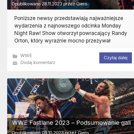
Opublikowano
28.11.2023
przez
Giero
Poniższe newsy przedstawiają najważniejsze
wydarzenia z najnowszego odcinka Monday
Night Raw! Show otworzył powracający Randy
Orton, który wyraźnie mocno przeżywał
WWE
Czytaj dalej
Dodaj komentarz
WWE Fastlane 2023 – Podsumowanie gali
Opublikowano
08.10.2023
przez
Giero