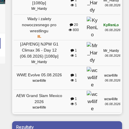
1
Mr_Hardy
[1080p]
1
06.08.2026
Mr_Hardy
Wady i zalety
nowoczesnego pro
20
KyRenLo
800
06.08.2026
wrestlingu
IIL
[JAP/ENG] NJPW G1
Climax 36 - Day 12
1
Mr_Hardy
1
06.08.2026
(06.08.2026) [1080p]
Mr_Hardy
WWE Evolve 05.08.2026
1
wcw4life
1
06.08.2026
wcw4life
AEW Grand Slam Mexico
1
wcw4life
2026
5
06.08.2026
wcw4life
Rezultaty