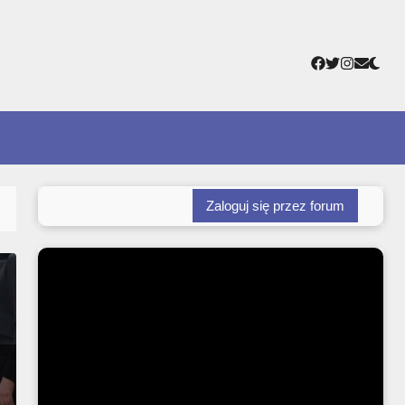
Facebook
Twitter
Instagr
Adres
e-
mail
Zaloguj się przez forum