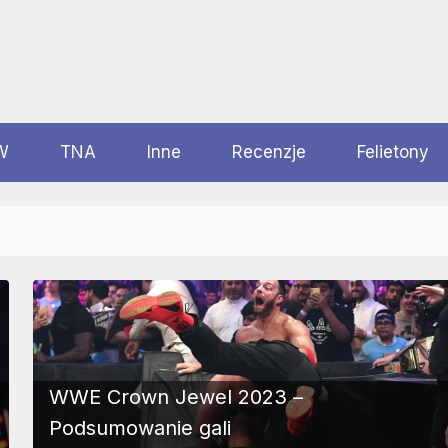
W
TNA
Inne
Recenzje
Felietony
WWE Crown Jewel 2023 –
Podsumowanie gali