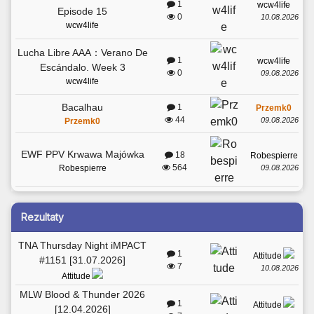
1
wcw4life
Episode 15
0
10.08.2026
wcw4life
Lucha Libre AAA：Verano De
1
wcw4life
Escándalo. Week 3
0
09.08.2026
wcw4life
Bacalhau
1
Przemk0
44
09.08.2026
Przemk0
EWF PPV Krwawa Majówka
18
Robespierre
564
09.08.2026
Robespierre
Rezultaty
TNA Thursday Night iMPACT
1
Attitude
#1151 [31.07.2026]
7
10.08.2026
Attitude
MLW Blood & Thunder 2026
1
Attitude
[12.04.2026]