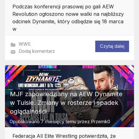
Podczas konferencji prasowej po gali AEW
Revolution ogłoszono nowe walki na najbliższy
odcinek Dynamite, który odbędzie się 18 marca
w
WWE
Czytaj dalej
Dodaj komentarz
MJF zapowiedziany na AEW Dynamite
w Tulsie. Zmiany w rosterze i spadek
oglądalności
Opublikowano
7 miesięcy temu
przez
Przemk0
Federacja All Elite Wrestling potwierdziła, że