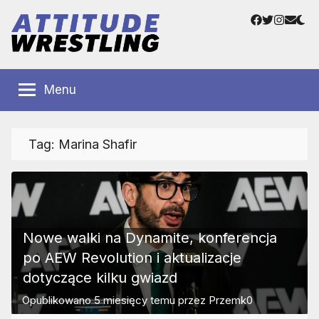
Przejdź
Facebook
Twitter
Instag
Adre
do
e-
treści
mail
Polskie
Wrestling
Centrum
Menu
Wrestlingu
Polska
Tag:
Marina Shafir
Nowe walki na Dynamite, konferencja
po AEW Revolution i aktualizacje
dotyczące kilku gwiazd
Opublikowano
5 miesięcy temu
przez
Przemk0