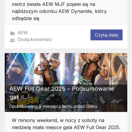
mistrz świata AEW MJF pojawi się na
najbliższym odcinku AEW Dynamite, który
odbędzie się
AEW
Czytaj dalej
Dodaj komentarz
AEW Full Gear 2025 – Podsumowanie
gali
Opublikowano
9 miesięcy temu
przez
Giero
W miniony weekend, w nocy z soboty na
niedzielę miała miejsce gala AEW Full Gear 2025.