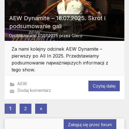
AEW Dynamite – 16.07.2025. Skrót i
podsumowanie gali
Opublikowano
17.07.2025
przez
Giero
Za nami kolejny odcinek AEW Dynamite –
pierwszy po All In 2025. Przedstawiamy
podsumowanie najważniejszych informacji z
tego show.
AEW
Czytaj dalej
Dodaj komentarz
Stronicowanie
Następne
1
2
»
wpisy
wpisów
Zaloguj się przez forum