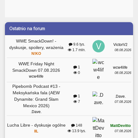
Ostatnio na forum
WWE SmackDown! -
9.6 tys.
VictorV2
dyskusje, spoilery, wrażenia
1.7 mln.
08.08.2026
N!KO
WWE Friday Night
1
wcw4life
SmackDown 07.08.2026
0
08.08.2026
wcw4life
Pipebomb Podcast #13 -
Meksykańska fala (AEW
1
.Dave.
Dynamite: Grand Slam
7
07.08.2026
Mexico 2026)
.Dave.
Lucha Libre - dyskusje ogólne
148
MattDevitto
13.9 tys.
07.08.2026
IIL