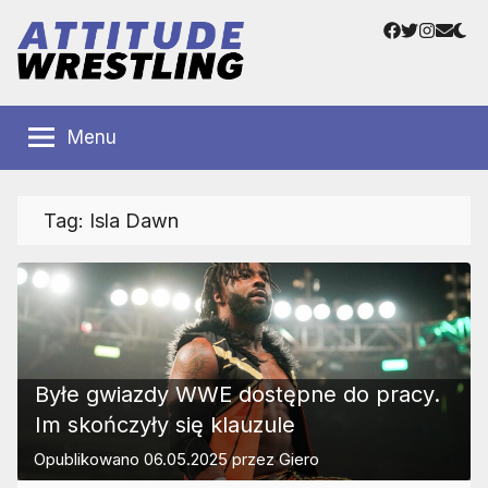
Przejdź
Facebook
Twitter
Instag
Adre
do
e-
treści
mail
Polskie
Wrestling
Centrum
Menu
Wrestlingu
Polska
Tag:
Isla Dawn
Byłe gwiazdy WWE dostępne do pracy.
Im skończyły się klauzule
Opublikowano
06.05.2025
przez
Giero