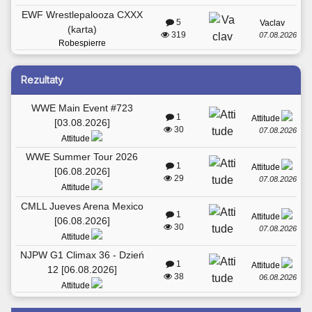
EWF Wrestlepalooza CXXX
5
Vaclav
(karta)
319
07.08.2026
Robespierre
Rezultaty
WWE Main Event #723
1
Attitude
[03.08.2026]
30
07.08.2026
Attitude
WWE Summer Tour 2026
1
Attitude
[06.08.2026]
29
07.08.2026
Attitude
CMLL Jueves Arena Mexico
1
Attitude
[06.08.2026]
30
07.08.2026
Attitude
NJPW G1 Climax 36 - Dzień
1
Attitude
12 [06.08.2026]
38
06.08.2026
Attitude