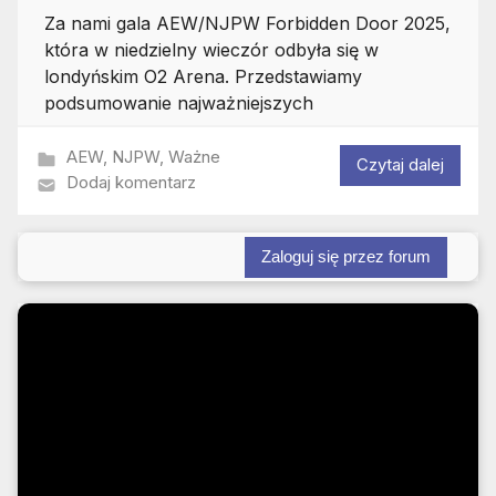
Za nami gala AEW/NJPW Forbidden Door 2025,
która w niedzielny wieczór odbyła się w
londyńskim O2 Arena. Przedstawiamy
podsumowanie najważniejszych
AEW
,
NJPW
,
Ważne
Czytaj dalej
Dodaj komentarz
Zaloguj się przez forum