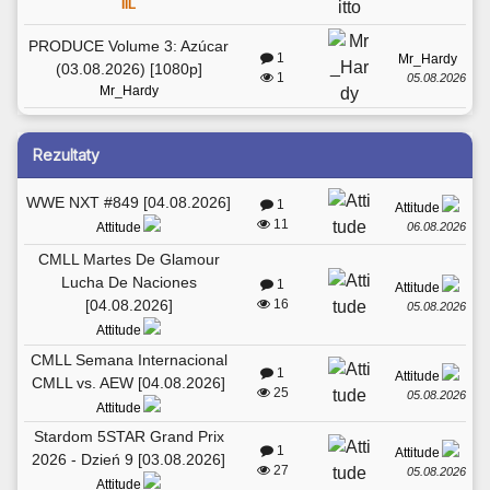
IIL
PRODUCE Volume 3: Azúcar
1
Mr_Hardy
(03.08.2026) [1080p]
1
05.08.2026
Mr_Hardy
Rezultaty
WWE NXT #849 [04.08.2026]
1
Attitude
11
06.08.2026
Attitude
CMLL Martes De Glamour
Lucha De Naciones
1
Attitude
[04.08.2026]
16
05.08.2026
Attitude
CMLL Semana Internacional
1
Attitude
CMLL vs. AEW [04.08.2026]
25
05.08.2026
Attitude
Stardom 5STAR Grand Prix
1
Attitude
2026 - Dzień 9 [03.08.2026]
27
05.08.2026
Attitude