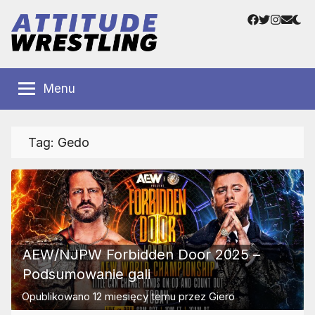
Przejdź
Facebook
Twitter
Instag
Adre
do
e-
treści
mail
Polskie
Wrestling
Centrum
Menu
Wrestlingu
Polska
Tag:
Gedo
AEW/NJPW Forbidden Door 2025 –
Podsumowanie gali
Opublikowano
12 miesięcy temu
przez
Giero