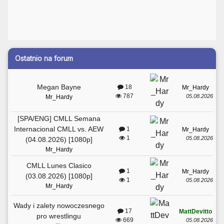
Ostatnio na forum
Megan Bayne
18
Mr_Hardy
787
05.08.2026
Mr_Hardy
[SPA/ENG] CMLL Semana
Internacional CMLL vs. AEW
1
Mr_Hardy
1
05.08.2026
(04.08.2026) [1080p]
Mr_Hardy
CMLL Lunes Clasico
1
Mr_Hardy
(03.08.2026) [1080p]
1
05.08.2026
Mr_Hardy
Wady i zalety nowoczesnego
17
MattDevitto
pro wrestlingu
669
05.08.2026