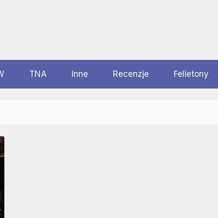
W
TNA
Inne
Recenzje
Felietony