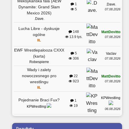
Meksykańska fala (AEW
1
.Dave.
Dynamite: Grand Slam
5
07.08.2026
Mexico 2026)
.Dave.
Lucha Libre - dyskusje
148
MattDevitto
ogólne
13.9 tys.
07.08.2026
IIL
EWF Wrestlepalooza CXXX
5
Vaclav
(karta)
306
07.08.2026
Robespierre
Wady i zalety
nowoczesnego pro
22
MattDevitto
923
07.08.2026
wrestlingu
IIL
KPWrestling
Pojednanie Braci Fux?
1
19
KPWrestling
06.08.2026
Rezultaty