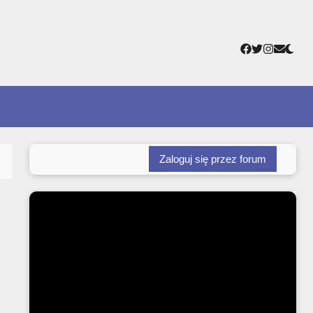
Facebook
Twitter
Instagr
Adres
e-
mail
Zaloguj się przez forum