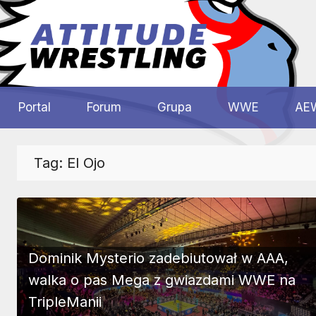
Przejdź
do
treści
Polskie
Wrestling
Centrum
Portal
Forum
Grupa
WWE
AE
Wrestlingu
Polska
Tag:
El Ojo
Dominik Mysterio zadebiutował w AAA,
walka o pas Mega z gwiazdami WWE na
TripleManii