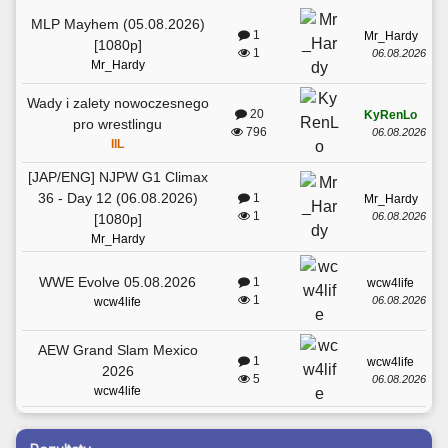
MLP Mayhem (05.08.2026)
1
Mr_Hardy
[1080p]
1
06.08.2026
Mr_Hardy
Wady i zalety nowoczesnego
20
KyRenLo
pro wrestlingu
796
06.08.2026
IIL
[JAP/ENG] NJPW G1 Climax
36 - Day 12 (06.08.2026)
1
Mr_Hardy
1
06.08.2026
[1080p]
Mr_Hardy
WWE Evolve 05.08.2026
1
wcw4life
1
06.08.2026
wcw4life
AEW Grand Slam Mexico
1
wcw4life
2026
5
06.08.2026
wcw4life