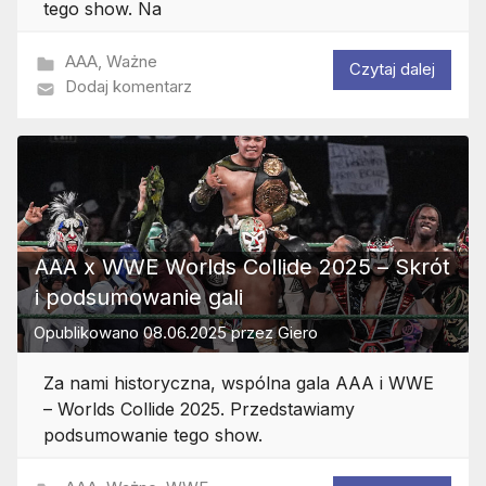
tego show. Na
AAA
,
Ważne
Czytaj dalej
Dodaj komentarz
AAA x WWE Worlds Collide 2025 – Skrót
i podsumowanie gali
Opublikowano
08.06.2025
przez
Giero
Za nami historyczna, wspólna gala AAA i WWE
– Worlds Collide 2025. Przedstawiamy
podsumowanie tego show.