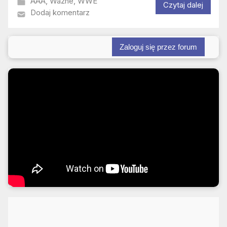
AAA
,
Ważne
,
WWE
Czytaj dalej
Dodaj komentarz
Zaloguj się przez forum