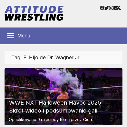
Przejdź
Facebook
Twitter
Instag
Adre
do
e-
treści
mail
Polskie
Wrestling
Centrum
Menu
Wrestlingu
Polska
Tag:
El Hijo de Dr. Wagner Jr.
WWE NXT Halloween Havoc 2025 –
Skrót wideo i podsumowanie gali
Opublikowano
9 miesięcy temu
przez
Giero