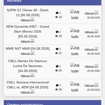
Rezultaty
NJPW G1 Climax 36 - Dzień
1
Attitude
12 [06.08.2026]
18
06.08.2026
Attitude
AEW Dynamite #357 - Grand
Slam Mexico 2026
1
Attitude
[05.08.2026]
28
06.08.2026
Attitude
WWE NXT #849 [04.08.2026]
1
Attitude
31
06.08.2026
Attitude
CMLL Martes De Glamour
Lucha De Naciones
1
Attitude
[04.08.2026]
26
05.08.2026
Attitude
CMLL Semana Internacional
1
Attitude
CMLL vs. AEW [04.08.2026]
36
05.08.2026
Attitude
Ostatnio przeglądający