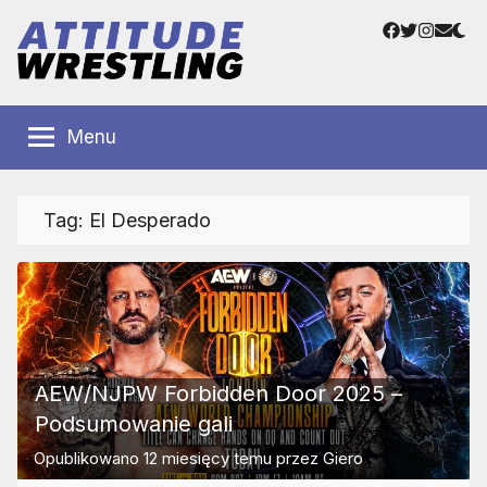
Przejdź
Facebook
Twitter
Instag
Adre
do
e-
treści
mail
Polskie
Wrestling
Centrum
Menu
Wrestlingu
Polska
Tag:
El Desperado
AEW/NJPW Forbidden Door 2025 –
Podsumowanie gali
Opublikowano
12 miesięcy temu
przez
Giero