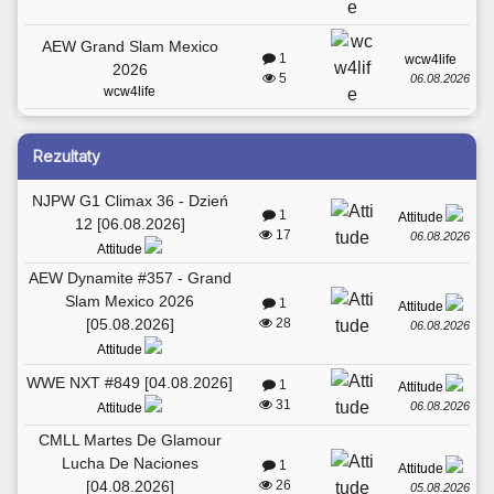
AEW Grand Slam Mexico
1
wcw4life
2026
5
06.08.2026
wcw4life
Rezultaty
NJPW G1 Climax 36 - Dzień
1
Attitude
12 [06.08.2026]
17
06.08.2026
Attitude
AEW Dynamite #357 - Grand
Slam Mexico 2026
1
Attitude
[05.08.2026]
28
06.08.2026
Attitude
WWE NXT #849 [04.08.2026]
1
Attitude
31
06.08.2026
Attitude
CMLL Martes De Glamour
Lucha De Naciones
1
Attitude
[04.08.2026]
26
05.08.2026