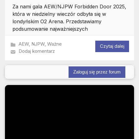
Za nami gala AEW/NJPW Forbidden Door 2025,
która w niedzielny wieczór odbyła się w
londyńskim O2 Arena. Przedstawiamy
podsumowanie najważniejszych
AEW
,
NJPW
,
Ważne
Czytaj dalej
Dodaj komentarz
Zaloguj się przez forum