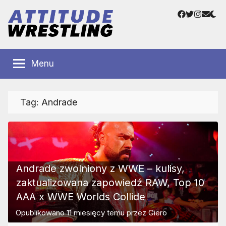
Przejdź
Facebook
Twitter
Instag
Adre
do
e-
treści
mail
Polskie
Wrestling
Centrum
Menu
Wrestlingu
Polska
Tag:
Andrade
Andrade zwolniony z WWE – kulisy,
zaktualizowana zapowiedź RAW, Top 10
AAA x WWE Worlds Collide
Opublikowano
11 miesięcy temu
przez
Giero