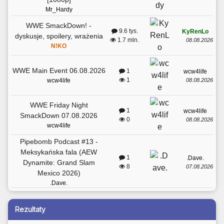
Mr_Hardy
WWE SmackDown! -
9.6 tys.
KyRenLo
dyskusje, spoilery, wrażenia
1.7 mln.
08.08.2026
N!KO
WWE Main Event 06.08.2026
1
wcw4life
1
08.08.2026
wcw4life
WWE Friday Night
1
wcw4life
SmackDown 07.08.2026
0
08.08.2026
wcw4life
Pipebomb Podcast #13 -
Meksykańska fala (AEW
1
.Dave.
Dynamite: Grand Slam
8
07.08.2026
Mexico 2026)
.Dave.
Rezultaty