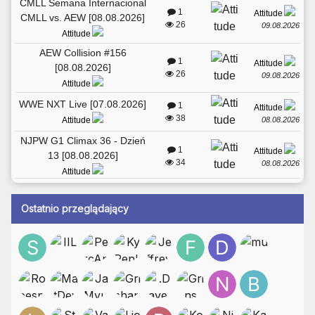
CMLL Semana Internacional
1
Attitude
CMLL vs. AEW [08.08.2026]
26
09.08.2026
Attitude
AEW Collision #156
1
Attitude
[08.08.2026]
26
09.08.2026
Attitude
WWE NXT Live [07.08.2026]
1
Attitude
38
08.08.2026
Attitude
NJPW G1 Climax 36 - Dzień
1
Attitude
13 [08.08.2026]
34
08.08.2026
Attitude
Ostatnio przeglądający