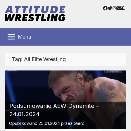
Przejdź
Facebook
Twitter
Instag
Adre
do
e-
treści
mail
Polskie
Wrestling
Centrum
Menu
Wrestlingu
Polska
Tag:
All Elite Wrestling
Podsumowanie AEW Dynamite –
24.01.2024
Opublikowano
25.01.2024
przez
Giero