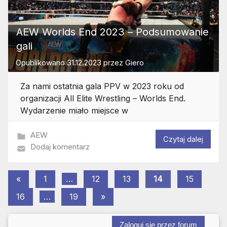
AEW Worlds End 2023 – Podsumowanie
gali
Opublikowano
31.12.2023
przez
Giero
Za nami ostatnia gala PPV w 2023 roku od
organizacji All Elite Wrestling – Worlds End.
Wydarzenie miało miejsce w
AEW
Czytaj dalej
Dodaj komentarz
Stronicowanie
Poprzednie
«
1
…
12
13
14
15
wpisy
Następne
wpisów
16
…
19
»
wpisy
Zaloguj się przez forum