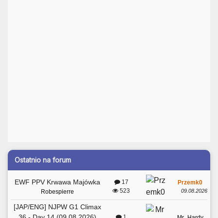
Ostatnio na forum
EWF PPV Krwawa Majówka
17
Przemk0
523
09.08.2026
Robespierre
[JAP/ENG] NJPW G1 Climax
36 - Day 14 (09.08.2026)
1
Mr_Hardy