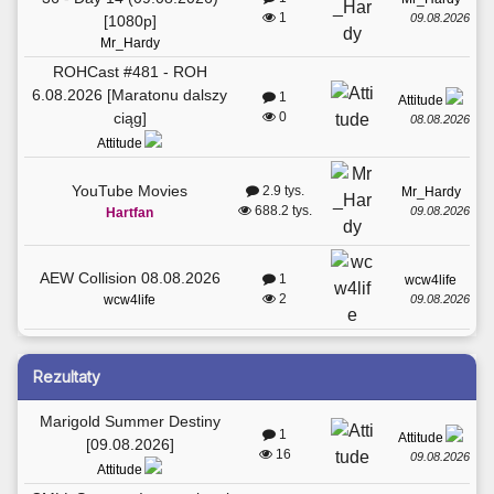
1
09.08.2026
[1080p]
Mr_Hardy
ROHCast #481 - ROH
6.08.2026 [Maratonu dalszy
1
Attitude
ciąg]
0
08.08.2026
Attitude
YouTube Movies
2.9 tys.
Mr_Hardy
688.2 tys.
09.08.2026
Hartfan
AEW Collision 08.08.2026
1
wcw4life
2
09.08.2026
wcw4life
Rezultaty
Marigold Summer Destiny
1
Attitude
[09.08.2026]
16
09.08.2026
Attitude