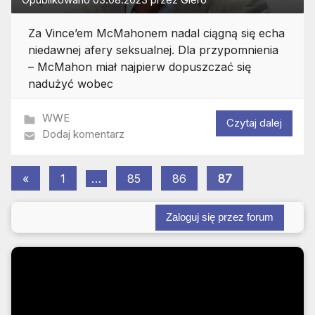
Za Vince’em McMahonem nadal ciągną się echa
niedawnej afery seksualnej. Dla przypomnienia
– McMahon miał najpierw dopuszczać się
nadużyć wobec
WWE
Czytaj dalej
Dodaj komentarz
Stronicowanie
Poprzednie
«
1
…
85
86
87
wpisy
wpisów
Zaloguj się przez forum