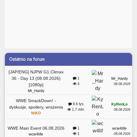
Ostatnio na forum
[JAP/ENG] NJPW G1 Climax
36 - Day 13 (08.08.2026)
1
Mr_Hardy
4
08.08.2026
[1080p]
Mr_Hardy
WWE SmackDown! -
9.6 tys.
KyRenLo
dyskusje, spoilery, wrażenia
1.7 mln.
08.08.2026
N!KO
WWE Main Event 06.08.2026
1
wcw4life
1
08.08.2026
wcw4life