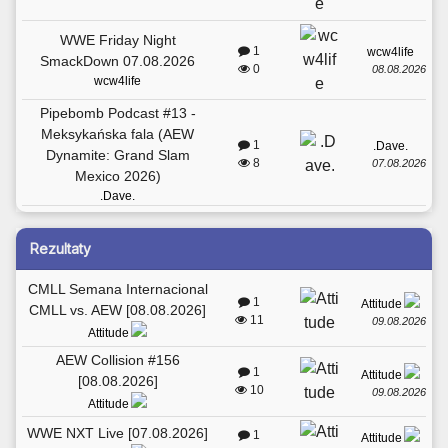
WWE Friday Night
1
wcw4life
SmackDown 07.08.2026
0
08.08.2026
wcw4life
Pipebomb Podcast #13 -
Meksykańska fala (AEW
1
.Dave.
Dynamite: Grand Slam
8
07.08.2026
Mexico 2026)
.Dave.
Rezultaty
CMLL Semana Internacional
1
Attitude
CMLL vs. AEW [08.08.2026]
11
09.08.2026
Attitude
AEW Collision #156
1
Attitude
[08.08.2026]
10
09.08.2026
Attitude
WWE NXT Live [07.08.2026]
1
Attitude