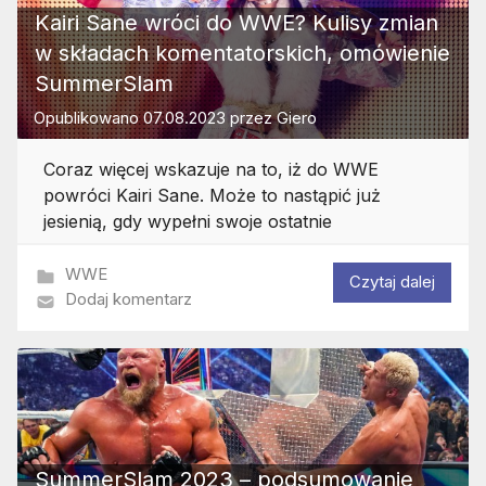
Kairi Sane wróci do WWE? Kulisy zmian
w składach komentatorskich, omówienie
SummerSlam
Opublikowano
07.08.2023
przez
Giero
Coraz więcej wskazuje na to, iż do WWE
powróci Kairi Sane. Może to nastąpić już
jesienią, gdy wypełni swoje ostatnie
WWE
Czytaj dalej
Dodaj komentarz
SummerSlam 2023 – podsumowanie