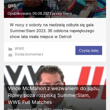
gali
Opublikowano
06.08.2023
przez
Giero
W nocy z soboty na niedzielę odbyła się gala
SummerSlam 2023. 36 odsłona największego
show lata miała miejsce w Detroit
WWE
Czytaj dalej
Dodaj komentarz
Vince McMahon z wezwaniem do sądu,
Ripley poza rozpiską SummerSlam,
WWE Full Matches
Opublikowano
03.08.2023
przez
Giero