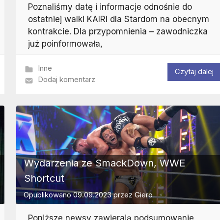
Poznaliśmy datę i informacje odnośnie do
ostatniej walki KAIRI dla Stardom na obecnym
kontrakcie. Dla przypomnienia – zawodniczka
już poinformowała,
Inne
Czytaj dalej
Dodaj komentarz
Wydarzenia ze SmackDown, WWE
Shortcut
Opublikowano
09.09.2023
przez
Giero
Poniższe newsy zawierają podsumowanie