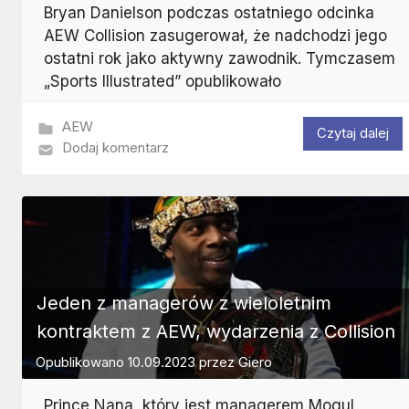
Bryan Danielson podczas ostatniego odcinka
AEW Collision zasugerował, że nadchodzi jego
ostatni rok jako aktywny zawodnik. Tymczasem
„Sports Illustrated” opublikowało
AEW
Czytaj dalej
Dodaj komentarz
Jeden z managerów z wieloletnim
kontraktem z AEW, wydarzenia z Collision
Opublikowano
10.09.2023
przez
Giero
Prince Nana, który jest managerem Mogul