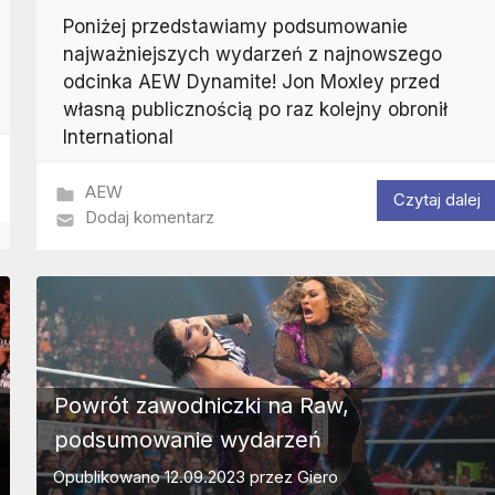
Poniżej przedstawiamy podsumowanie
najważniejszych wydarzeń z najnowszego
odcinka AEW Dynamite! Jon Moxley przed
własną publicznością po raz kolejny obronił
International
AEW
Czytaj dalej
Dodaj komentarz
Powrót zawodniczki na Raw,
podsumowanie wydarzeń
Opublikowano
12.09.2023
przez
Giero