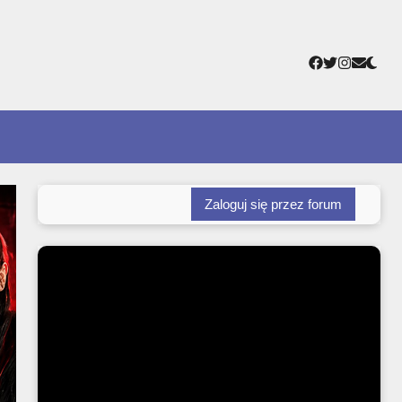
Facebook
Twitter
Instagr
Adres
e-
mail
Zaloguj się przez forum