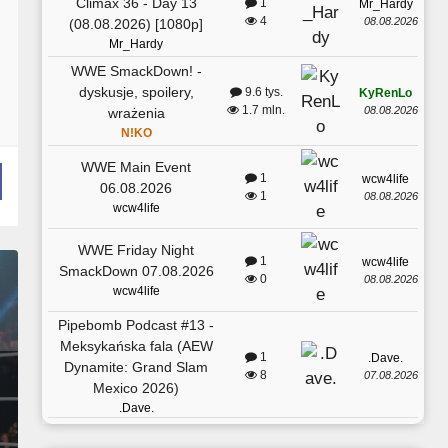
Climax 36 - Day 13
1
Mr_Hardy
4
08.08.2026
(08.08.2026) [1080p]
Mr_Hardy
WWE SmackDown! -
dyskusje, spoilery,
9.6 tys.
KyRenLo
1.7 mln.
08.08.2026
wrażenia
N!KO
WWE Main Event
1
wcw4life
06.08.2026
1
08.08.2026
wcw4life
WWE Friday Night
1
wcw4life
SmackDown 07.08.2026
0
08.08.2026
wcw4life
Pipebomb Podcast #13 -
Meksykańska fala (AEW
1
.Dave.
Dynamite: Grand Slam
8
07.08.2026
Mexico 2026)
.Dave.