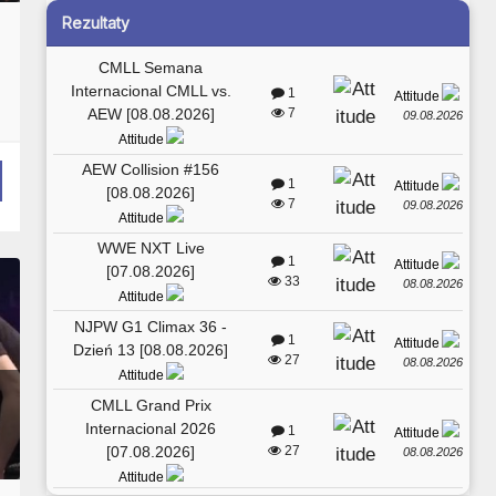
Rezultaty
CMLL Semana
Internacional CMLL vs.
1
Attitude
AEW [08.08.2026]
7
09.08.2026
Attitude
AEW Collision #156
1
Attitude
[08.08.2026]
7
09.08.2026
Attitude
WWE NXT Live
1
Attitude
[07.08.2026]
33
08.08.2026
Attitude
NJPW G1 Climax 36 -
1
Attitude
Dzień 13 [08.08.2026]
27
08.08.2026
Attitude
CMLL Grand Prix
Internacional 2026
1
Attitude
[07.08.2026]
27
08.08.2026
Attitude