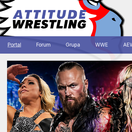
Przejdź
do
treści
Polskie
Wrestling
Centrum
Portal
Forum
Grupa
WWE
AE
Wrestlingu
Polska