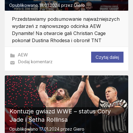
Opublikowano
18.01.2024
przez
Giero
Przedstawiamy podsumowanie najważniejszych
wydarzeń z najnowszego odcinka AEW
Dynamite! Na otwarcie gali Christian Cage
pokonał Dustina Rhodesa i obronił TNT
AEW
Czytaj dalej
Dodaj komentarz
Kontuzje gwiazd WWE – status Cory
Jade i Setha Rollinsa
Opublikowano
17.01.2024
przez
Giero