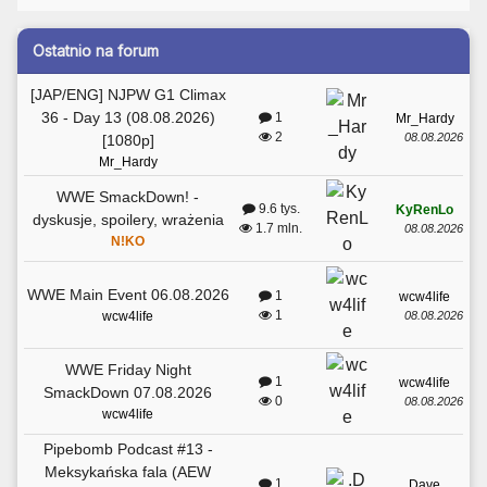
Ostatnio na forum
[JAP/ENG] NJPW G1 Climax
36 - Day 13 (08.08.2026)
1
Mr_Hardy
2
08.08.2026
[1080p]
Mr_Hardy
WWE SmackDown! -
9.6 tys.
KyRenLo
dyskusje, spoilery, wrażenia
1.7 mln.
08.08.2026
N!KO
WWE Main Event 06.08.2026
1
wcw4life
1
08.08.2026
wcw4life
WWE Friday Night
1
wcw4life
SmackDown 07.08.2026
0
08.08.2026
wcw4life
Pipebomb Podcast #13 -
Meksykańska fala (AEW
1
.Dave.