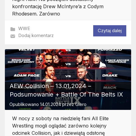
konfrontację Drew McIntyre’a z Codym
Rhodesem. Zarówno
WWE
Czytaj dalej
Dodaj komentarz
AEW Collision – 13.01.2024 –
Podsumowanie + Battle Of The Belts IX
Opublikowano
14.01.2024
przez
Giero
W nocy z soboty na niedzielę fani All Elite
Wrestling mogli oglądać zarówno kolejny
odcinek Collision, jak i dziewiątą odsłonę